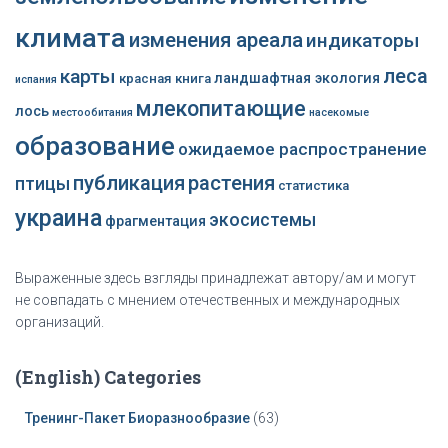
климата
изменения ареала
индикаторы
леса
карты
ландшафтная экология
красная книга
испания
млекопитающие
лось
местообитания
насекомые
образование
ожидаемое распространение
публикация
растения
птицы
статистика
украина
экосистемы
фрагментация
Выраженные здесь взгляды принадлежат автору/ам и могут
не совпадать с мнением отечественных и международных
организаций.
(English) Categories
Тренинг-Пакет Биоразнообразие
(63)