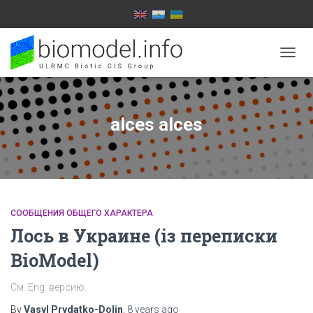
TOGG
NAVIG
alces alces
СООБЩЕНИЯ ОБЩЕГО ХАРАКТЕРА
Лось в Украине (із переписки
BioModel)
См. Eng. версию.
By
Vasyl Prydatko-Dolin
,
8 years
ago