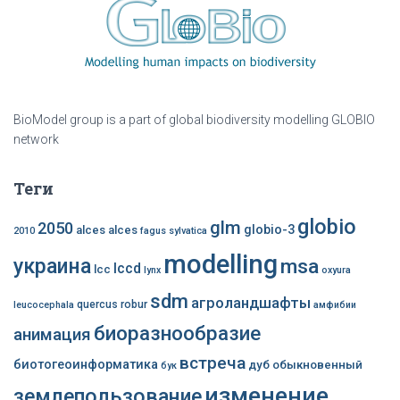
BioModel group is a part of global biodiversity modelling GLOBIO
network
Теги
globio
glm
2050
globio-3
alces alces
2010
fagus sylvatica
modelling
украина
msa
lccd
lcc
lynx
oxyura
sdm
агроландшафты
quercus robur
leucocephala
амфибии
биоразнообразие
анимация
встреча
биотогеоинформатика
дуб обыкновенный
бук
изменение
землепользование