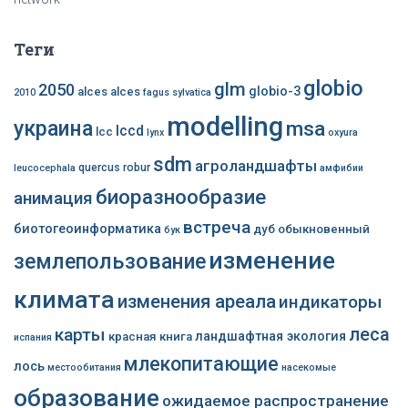
Теги
globio
glm
2050
globio-3
alces alces
2010
fagus sylvatica
modelling
украина
msa
lccd
lcc
lynx
oxyura
sdm
агроландшафты
quercus robur
leucocephala
амфибии
биоразнообразие
анимация
встреча
биотогеоинформатика
дуб обыкновенный
бук
изменение
землепользование
климата
изменения ареала
индикаторы
леса
карты
ландшафтная экология
красная книга
испания
млекопитающие
лось
местообитания
насекомые
образование
ожидаемое распространение