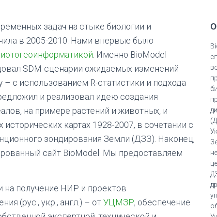
О
ременных задач на стыке биологии и
чила в 2005-2010. Нами впервые было
Bi
биотогеоинформатикой
. Именно BioModel
с
одовал SDM-сценарии ожидаемых изменений
в
п
у – с использованием R-статистики и подхода
б
предложил и реализовал идею создания
п
лов, на примере растений и животных, и
д
(
исторических картах 1928-2007, в сочетании с
У
ционного зондирования Земли (ДЗЗ). Наконец,
З
рованный сайт BioModel. Мы предоставляем
н
ц
Д
д
и на получение НИР и проектов
у
 (рус., укр., англ.) – от
УЦМЗР
, обеспечение
о
бственной экспертной, технической и
У