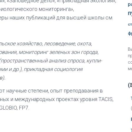
», «Заповедное дело», «Прикладная экология»,
р
иологического мониторинга»,
п
меры наших публикаций для высшей школы см.
с
ф
льское хозяйство, лесоведение, охота,
В
вания, мониторинг зеленых зон города,
п
(пространственный анализ спроса, купли-
с
ми и др.), прикладная социология
м
).
(
т научные степени, опыт преподавания в
ьных и международных проектах уровня TACIS,
GLOBIO, FP7.