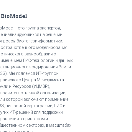
 BioModel
oModel – это группа экспертов,
пециализирующихся на решении
опросов биотогеоинформатики:
ространственного моделирования
иотического разнообразия с
рименением ГИС-технологий и данных
истанционного зондирования Земли
ДЗЗ). Мы являемся ИТ-группой
краинского Центра Менеджмента
емли и Ресурсов (УЦМЗР),
еправительственной организации,
ели которой включают применение
ЗЗ, цифровой картографии, ГИС и
ругих ИТ-решений для поддержки
правления в приватном и
бщественном секторах, в масштабах
краины и региона.