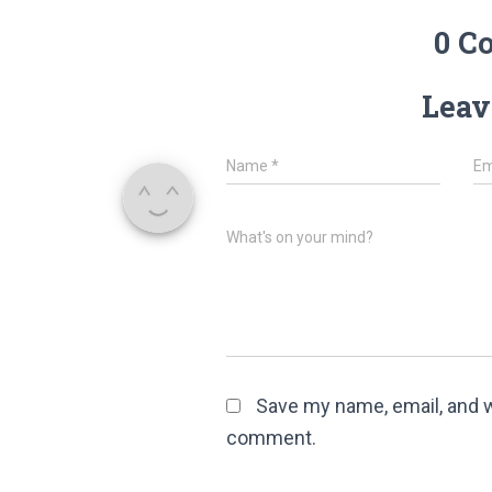
0 C
Leav
Name
*
Em
What's on your mind?
Save my name, email, and we
comment.