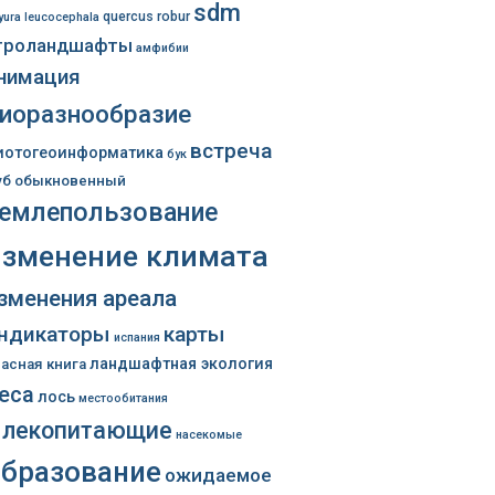
sdm
quercus robur
yura leucocephala
гроландшафты
амфибии
нимация
иоразнообразие
встреча
иотогеоинформатика
бук
уб обыкновенный
емлепользование
изменение климата
зменения ареала
ндикаторы
карты
испания
ландшафтная экология
расная книга
еса
лось
местообитания
лекопитающие
насекомые
образование
ожидаемое