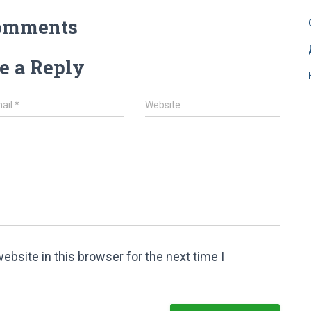
omments
e a Reply
ail
*
Website
bsite in this browser for the next time I