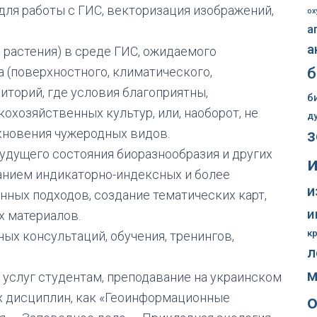
ля работы с ГИС, векторизация изображений,
ox
а
а
растения) в среде ГИС, ожидаемого
б
а (поверхностного, климатического,
иторий, где условия благоприятны,
б
хозяйственных культур, или, наоборот, не
д
кновения чужеродных видов.
з
удущего состояния биоразнообразия и других
анием индикаторно-индексных и более
и
ных подходов, создание тематических карт,
и
х материалов.
к
х консультаций, обучения, тренингов,
л
м
услуг студентам, преподавание на украинском
ых дисциплин, как «Геоинформационные