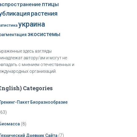
аспространение
птицы
убликация
растения
украина
татистика
экосистемы
рагментация
ыраженные здесь взгляды
ринадлежат автору/ам и могут не
овпадать с мнением отечественных и
еждународных организаций.
English) Categories
Тренинг-Пакет Биоразнообразие
(63)
Биомасса
(8)
Технический Дневник Сайта
(7)