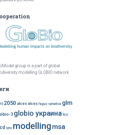
ooperation
oModel group is a part of global
odiversity modelling GLOBIO network
еги
glm
2050
alces alces
10
fagus sylvatica
globio украина
lobio-3
lcc
modelling
msa
ccd
lynx