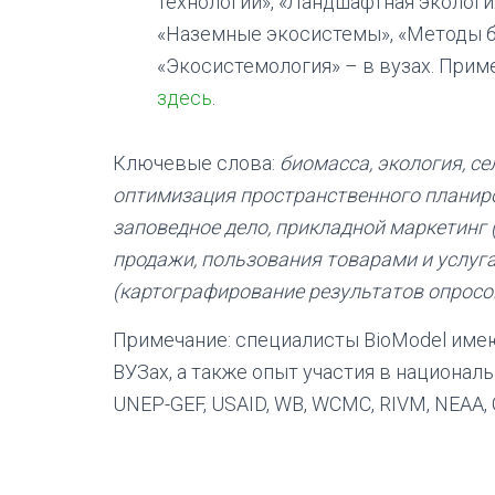
технологии», «Ландшафтная экология
«Наземные экосистемы», «Методы б
«Экосистемология» – в вузах. При
здесь
.
Ключевые слова:
биомасса, экология, се
оптимизация пространственного планиро
заповедное дело, прикладной маркетинг 
продажи, пользования товарами и услуга
(картографирование результатов опросов
Примечание: специалисты BioModel имею
ВУЗах, а также опыт участия в национал
UNEP-GEF, USAID, WB, WCMC, RIVM, NEAA, 