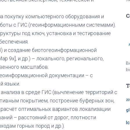
C
а покупку компьютерного оборудования и
аботы с ГИС (геоинформационными системами).
уктуры под ключ, установка и тестирование
беспечения.
З) и создание биотогеоинформационной
p 9x], и др.) – локального, регионального,
Bi
венного масштабов.
bi
еоинформационной документации – с
й языки.
Т
анализа в среде ГИС (вычленение территорий с
тивным покрытием, построение буферных зон,
20
 расчёт оптимальных вариантов локализации
g
аний – расстояний от дорог, плотности
l
ыходам горных пород и др.).