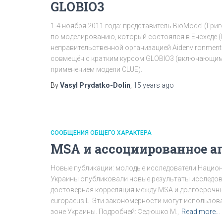
GLOBIO3
1-4 ноября 2011 года: представитель BioModel (Гр
по моделированию, который состоялся в Енсхеде (
неправительственной организацией Aidenvironment 
совмещён с кратким курсом GLOBIO3 (включающим
применением модели CLUE).
By
Vasyl Prydatko-Dolin
,
15 years
ago
СООБЩЕНИЯ ОБЩЕГО ХАРАКТЕРА
MSA и ассоциированное а
Новые публикации: молодые исследователи Нацио
Украины опубликовали новые результаты исследов
достоверная корреляция между MSA и долгосрочными
europaeus L. Эти закономерности могут использова
зоне Украины. Подробней: Федюшко М.,
Read more…