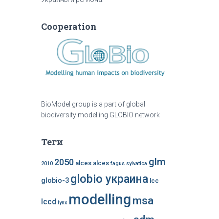
Cooperation
BioModel group is a part of global
biodiversity modelling GLOBIO network
Теги
glm
2050
alces alces
2010
fagus sylvatica
globio украина
globio-3
lcc
modelling
msa
lccd
lynx