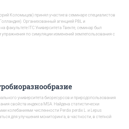
игорий Коломыцев) принял участие в семинаре специалистов
Голландия). Организованный агенцией PBL и
на факультете ITC Университета Твенте, семинар был
 упражнения по симуляции изменений землепользования с
гробиоразнообразие
нального университета биоресурсов и природопользования
ания свойств индекса MSA. Найдена статистически
 колебаниями численности Реrdiх реrdiх L. и Lepus
ться для улучшения мониторинга, в частности, в степной