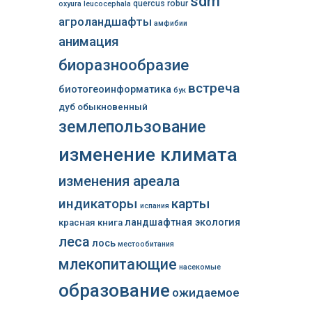
sdm
quercus robur
oxyura leucocephala
агроландшафты
амфибии
анимация
биоразнообразие
встреча
биотогеоинформатика
бук
дуб обыкновенный
землепользование
изменение климата
изменения ареала
индикаторы
карты
испания
ландшафтная экология
красная книга
леса
лось
местообитания
млекопитающие
насекомые
образование
ожидаемое