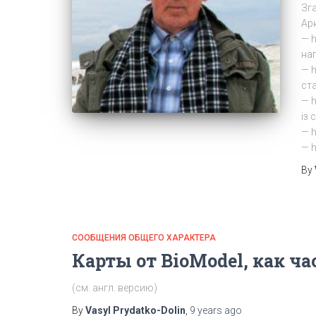
Зг
Арк
— h
на
— h
ста
— h
із
— h
— 
By
СООБЩЕНИЯ ОБЩЕГО ХАРАКТЕРА
Карты от BioModel, как ч
(см. англ. версию)
By
Vasyl Prydatko-Dolin
,
9 years
ago