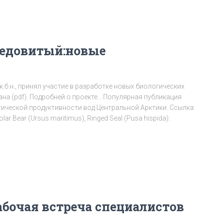
едовитый:новые
к.б.н., принял участие в разработке новых биологических
ана (pdf). Подробней о проекте… Популярная публикация
гической продуктивности вод Центральной Арктики. Ссылка
olar Bear (Ursus maritimus), Ringed Seal (Pusa hispida):
абочая встреча специалистов