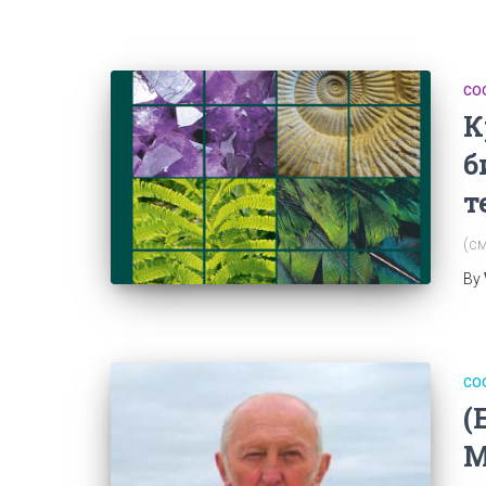
СО
К
б
т
(см
By
СО
(
M