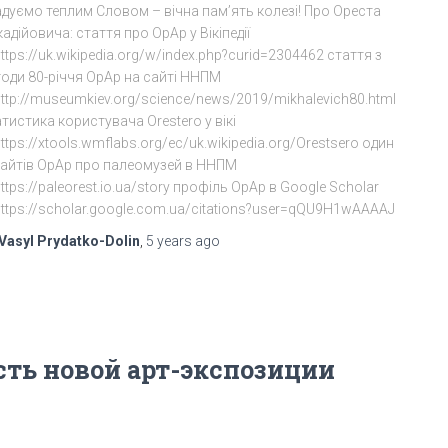
адуємо теплим Словом – вічна пам’ять колезі! Про Ореста
адійовича: стаття про ОрАр у Вікіпедії
ttps://uk.wikipedia.org/w/index.php?curid=2304462 стаття з
годи 80-річчя ОрАр на сайті ННПМ
ttp://museumkiev.org/science/news/2019/mikhalevich80.html
тистика користувача Orestero у вікі
ttps://xtools.wmflabs.org/ec/uk.wikipedia.org/Orestsero один
 сайтів ОрАр про палеомузей в ННПМ
ttps://paleorest.io.ua/story профіль ОрАр в Google Scholar
https://scholar.google.com.ua/citations?user=qQU9H1wAAAAJ
Vasyl Prydatko-Dolin
,
5 years
ago
асть новой арт-экспозиции