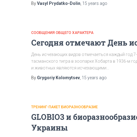
By
Vasyl Prydatko-Dolin
,
15 years
ago
СООБЩЕНИЯ ОБЩЕГО ХАРАКТЕРА
Сегодня отмечают День 
День исчезающих видов отмечаеться каждый год 7-
тасманского тигра в зоопарке Хобарта в 1936-м го
и животных являются исчезающими…
By
Grygoriy Kolomytsev
,
15 years
ago
ТРЕНИНГ-ПАКЕТ БИОРАЗНООБРАЗИЕ
GLOBIO3 и биоразнообраз
Украины