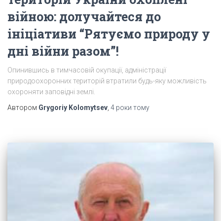
війною: долучайтеся до
ініціативи “Рятуємо природу у
дні війни разом”!
Опинившись в тимчасовій окупації, адміністрації
природоохоронних територій втратили будь-яку можливість
охороняти заповідні землі.
Автором
Grygoriy Kolomytsev
,
4 роки
тому