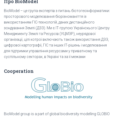
Про BioModel
записів
BioModel – це група експертів з питань біотогеоінформатики:
просторового моделювання біорізноманіття із
використанням ГІС-технологій, даних дистанційного
зондування Землі (ДЗЗ). Ми є ІТ-групою Українскього Центру
Менеджменту Землі та Ресурсів (УЦМЗР), неурядової
організації, цілі котрої включають також використання ДЗЗ,
цифрової картографії, ГІС та інших ІТ-рішень і моделювання
для підтримки управління ресурсами у приватному та
суспільному секторах, в Україні та за її межами
Cooperation
BioModel group is a part of global biodiversity modelling GLOBIO