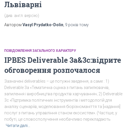
Львіварні
(див. англ. версію)
Автором
Vasyl Prydatko-Dolin
,
9 років
тому
ПОВІДОМЛЕННЯ ЗАГАЛЬНОГО ХАРАКТЕРУ
IPBES Deliverable 3a&3c:відрите
обговорення розпочалося
Зазначені deliverables – це потужні зведення, а саме : 1)
Deliverable 3а «Тематична оцінка з питань запилювачів,
запилення і виробництва продуктів харчування»; 2) Deliverable
3c «Підтримка політичних інструментів і методологій для
аналізу сценаріїв, моделювання біорізноманіття та [надання]
послуг з питань управління станом екосистем». (Частіше, у
побуті, це словосполучення необачливо перекладають
Читати далі…