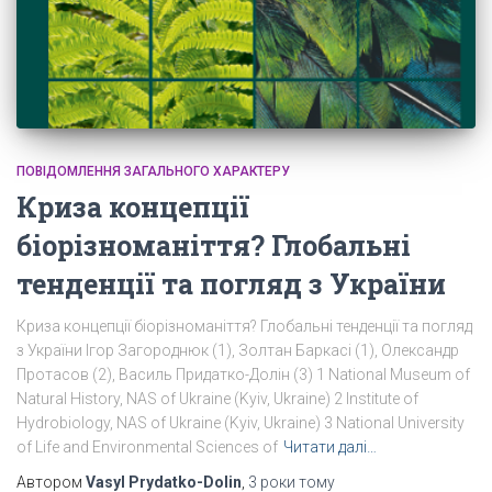
ПОВІДОМЛЕННЯ ЗАГАЛЬНОГО ХАРАКТЕРУ
Криза концепції
біорізноманіття? Глобальні
тенденції та погляд з України
Криза концепції біорізноманіття? Глобальні тенденції та погляд
з України Ігор Загороднюк (1), Золтан Баркасі (1), Олександр
Протасов (2), Василь Придатко-Долін (3) 1 National Museum of
Natural History, NAS of Ukraine (Kyiv, Ukraine) 2 Institute of
Hydrobiology, NAS of Ukraine (Kyiv, Ukraine) 3 National University
of Life and Environmental Sciences of
Читати далі…
Автором
Vasyl Prydatko-Dolin
,
3 роки
тому