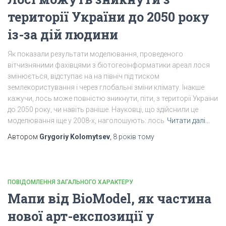
території України до 2050 року
із-за дій людини
Як показали результати моделювання, проведеного
вітчизняними фахівцями з біотогеоінформатики ареал лося
змінюється, відступає на на північ під тиском
землекористування і через глобальні зміни клімату. Інакше
кажучи, лось може повністю зникнути, піти, з території України
до 2050 року, чи навіть раніше. Науковці, що здійснили це
моделювання іще у 2008-х, наголошують: лось
Читати далі…
Автором
Grygoriy Kolomytsev
,
8 років
тому
ПОВІДОМЛЕННЯ ЗАГАЛЬНОГО ХАРАКТЕРУ
Мапи від BioModel, як частина
нової арт-експозиції у