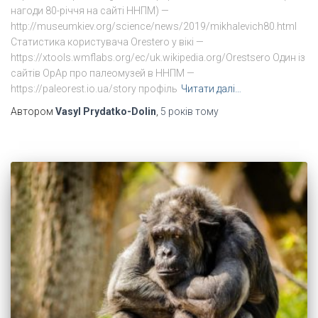
нагоди 80-річчя на сайті ННПМ) —
http://museumkiev.org/science/news/2019/mikhalevich80.html
Cтатистика користувача Orestero у вікі —
https://xtools.wmflabs.org/ec/uk.wikipedia.org/Orestsero Один із
сайтів ОрАр про палеомузей в ННПМ —
https://paleorest.io.ua/story профіль
Читати далі…
Автором
Vasyl Prydatko-Dolin
,
5 років
тому