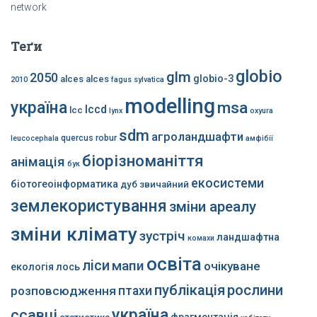
network
Теґи
globio
glm
2050
globio-3
alces alces
2010
fagus sylvatica
modelling
україна
msa
lccd
lcc
lynx
oxyura
sdm
агроландшафти
quercus robur
leucocephala
амфібії
біорізноманіття
анімація
бук
екосистеми
біотогеоінформатика
дуб звичайний
землекористування
зміни ареалу
зміни клімату
зустріч
ландшафтна
комахи
освіта
ліси
мапи
очікуване
екологія
лось
публікація
рослини
розповсюдження
птахи
україна
ссавці