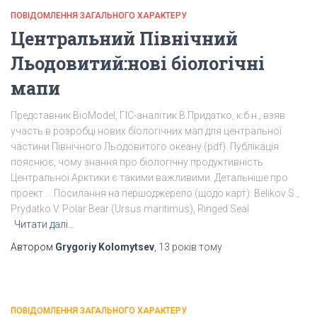
ПОВІДОМЛЕННЯ ЗАГАЛЬНОГО ХАРАКТЕРУ
Центральний Північний
Льодовитий:нові біологічні
мапи
Представник BioModel, ГІС-аналітик В.Придатко, к.б.н., взяв
участь в розробці нових біологічних мап для центральної
частини Північного Льодовитого океану (pdf). Публікація
пояснює, чому знання про біологічну продуктивність
Центральної Арктики є такими важливими. Детальніше про
проект … Посилання на першоджерело (щодо карт): Belikov S.,
Prydatko V. Polar Bear (Ursus maritimus), Ringed Seal
Читати далі…
Автором
Grygoriy Kolomytsev
,
13 років
тому
ПОВІДОМЛЕННЯ ЗАГАЛЬНОГО ХАРАКТЕРУ