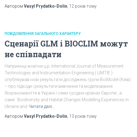
Автором
Vasyl Prydatko-Dolin
,
12 років
тому
ПОВІДОМЛЕННЯ ЗАГАЛЬНОГО ХАРАКТЕРУ
Сценарії GLM і BIOCLIM можут
не співпадати
Наприкінці жовтня ц.р. International Journal of Measurement
Technologies and Instrumentation Engineering ( IJMTIE )
опублікував нові результати досліджень групи BioModel (Київ)
– про підходи і результати вивчення та моделювання
біорізноманіття в Україні і семи сусідніх країнах Європи , а
саме ‘ Biodiversity and Habitat Changes Modelling Experiences in
Ukraine and
Читати далі…
Автором
Vasyl Prydatko-Dolin
,
13 років
тому