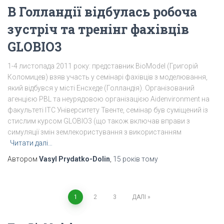
В Голландії відбулась робоча
зустріч та тренінг фахівців
GLOBIO3
1-4 листопада 2011 року: представник BioModel (Григорій
Коломицев) взяв участь у семінарі фахівців з моделювання,
який відбувся у місті Енсхеде (Голландія). Організований
агенцією PBL та неурядовою організацією Aidenvironment на
факультеті ITC Університету Твенте, семінар був суміщений із
стислим курсом GLOBIO3 (що також включав вправи з
симуляції змін землекористування з використанням
Читати далі…
Автором
Vasyl Prydatko-Dolin
,
15 років
тому
1
2
3
ДАЛІ
Пагінація