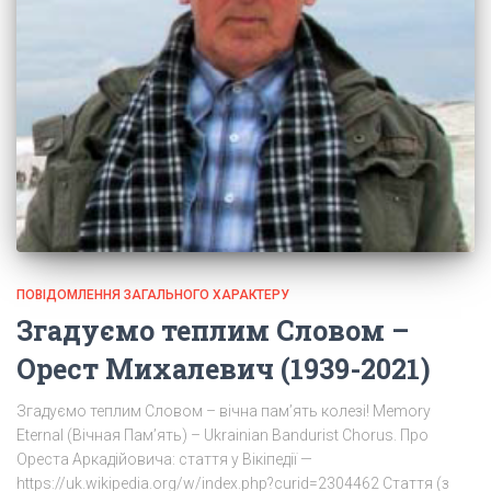
ПОВІДОМЛЕННЯ ЗАГАЛЬНОГО ХАРАКТЕРУ
Згадуємо теплим Словом –
Орест Михалевич (1939-2021)
Згадуємо теплим Словом – вічна пам’ять колезі! Memory
Eternal (Вічная Пам’ять) – Ukrainian Bandurist Chorus. Про
Ореста Аркадійовича: стаття у Вікіпедії —
https://uk.wikipedia.org/w/index.php?curid=2304462 Cтаття (з