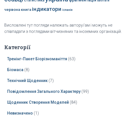
фрагментація
статистика
хабітати
індикатори
червона книга
іспанія
Висловлені тут погляди належать автору/ам і можуть не
співпадати з поглядами вітчизняних та іноземних організацій.
Категорії
Тренінг-Пакет Біорізноманіття
(63)
Біомаса
(8)
Технічний Щоденник
(7)
Повідомлення Загального Характеру
(99)
Щоденник Створення Моделей
(84)
Невизначено
(1)