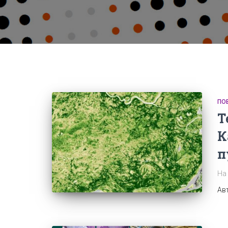
ПО
Т
К
п
На 
Ав