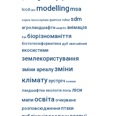
modelling
msa
lccd
lynx
sdm
quercus robur
oxyura leucocephala
анімація
агроландшафти
амфібії
біорізноманіття
бук
біотогеоінформатика
дуб звичайний
екосистеми
землекористування
зміни
зміни ареалу
клімату
зустріч
комахи
ліси
ландшафтна екологія
лось
освіта
мапи
очікуване
розповсюдження
птахи