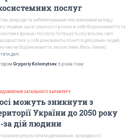
косистемних послуг
 Стан природи та забезпечуваний нею важливий вклад у
го людини, що в сукупності втілює в себе біорізноманіття та
системні функції і послуги, погіршується у всьому світі.
рода втілює у собі різноманітні поняття для різних людей,
лючаючи біорізноманіття, екосистеми, Мать-Землю,
тати далі…
тором
Grygoriy Kolomytsev
,
6 років
тому
ВІДОМЛЕННЯ ЗАГАЛЬНОГО ХАРАКТЕРУ
осі можуть зникнути з
ериторії України до 2050 року
з-за дій людини
 показали результати моделювання, проведеного