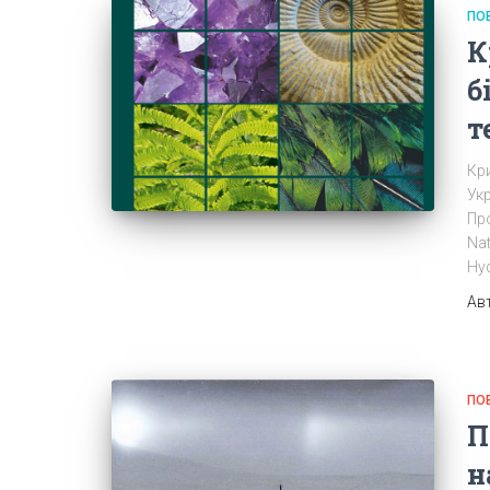
ПО
К
б
т
Кри
Укр
Про
Nat
Hyd
Ав
ПО
П
н