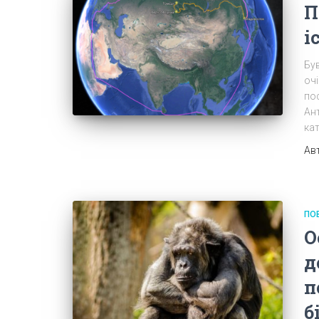
П
і
Був
очі
пос
Ант
кат
Ав
ПО
О
д
п
б