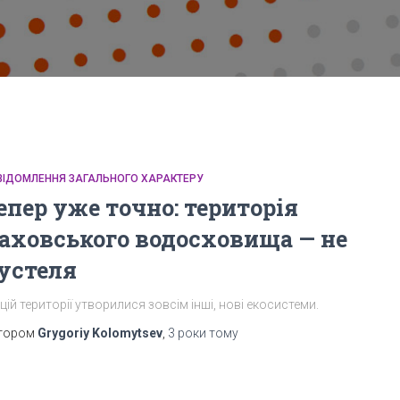
ВІДОМЛЕННЯ ЗАГАЛЬНОГО ХАРАКТЕРУ
епер уже точно: територія
аховського водосховища — не
устеля
цій території утворилися зовсім інші, нові екосистеми.
тором
Grygoriy Kolomytsev
,
3 роки
тому