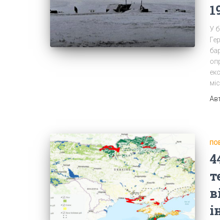
1
У б
Гер
бар
оп
ек
міс
Ав
ПО
4
т
в
і