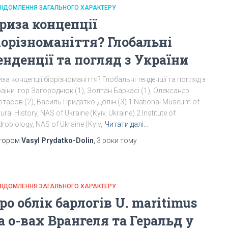
ВІДОМЛЕННЯ ЗАГАЛЬНОГО ХАРАКТЕРУ
риза концепції
іорізноманіття? Глобальні
енденції та погляд з України
за концепції біорізноманіття? Глобальні тенденції та погляд з
аїни Ігор Загороднюк (1), Золтан Баркасі (1), Олександр
тасов (2), Василь Придатко-Долін (3) 1 National Museum of
ural History, NAS of Ukraine (Kyiv, Ukraine) 2 Institute of
robiology, NAS of Ukraine (Kyiv,
Читати далі…
тором
Vasyl Prydatko-Dolin
,
3 роки
тому
ВІДОМЛЕННЯ ЗАГАЛЬНОГО ХАРАКТЕРУ
ро облік барлогів U. maritimus
а о-вах Врангеля та Геральд у