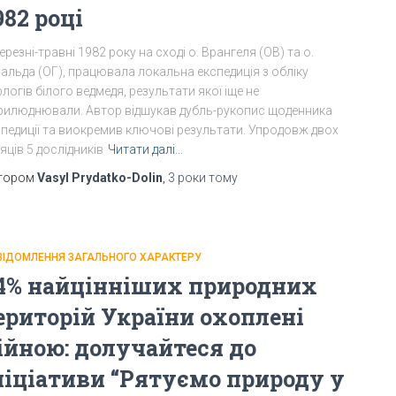
982 році
ерезні-травні 1982 року на сході о. Врангеля (ОВ) та о.
альда (ОГ), працювала локальна експедиція з обліку
логів білого ведмедя, результати якої іще не
рилюднювали. Автор відшукав дубль-рукопис щоденника
спедиції та виокремив ключові результати. Упродовж двох
яців 5 дослідників
Читати далі…
тором
Vasyl Prydatko-Dolin
,
3 роки
тому
ВІДОМЛЕННЯ ЗАГАЛЬНОГО ХАРАКТЕРУ
4% найцінніших природних
ериторій України охоплені
ійною: долучайтеся до
ніціативи “Рятуємо природу у