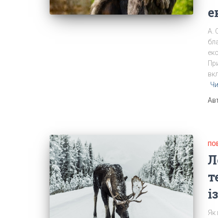
е
А.
бла
еко
При
вк
Чи
Ав
ПО
Л
т
і
Як