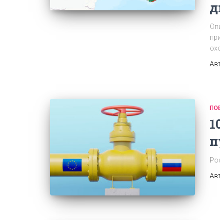
д
Опи
пр
охо
Ав
ПО
1
п
Рос
Ав