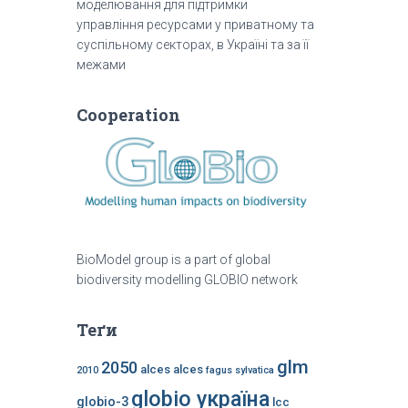
моделювання для підтримки
управління ресурсами у приватному та
суспільному секторах, в Україні та за її
межами
Cooperation
BioModel group is a part of global
biodiversity modelling GLOBIO network
Теґи
glm
2050
alces alces
2010
fagus sylvatica
globio україна
globio-3
lcc