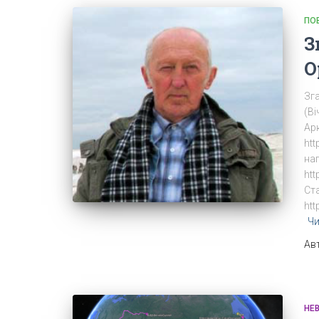
ПО
З
О
Зга
(Ві
Арк
htt
наг
htt
Cта
htt
Чи
Ав
НЕ