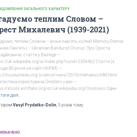
ВІДОМЛЕННЯ ЗАГАЛЬНОГО ХАРАКТЕРУ
гадуємо теплим Словом –
рест Михалевич (1939-2021)
дуємо теплим Словом – вічна пам’ять колезі! Memory Eternal
чная Пам’ять) – Ukrainian Bandurist Chorus. Про Ореста
адійовича: стаття у Вікіпедії —
ps://uk.wikipedia.org/w/index.php?curid=2304462 Cтаття (з
оди 80-річчя на сайті ННПМ) —
p://museumkiev.org/science/news/2019/mikhalevich80.html
тистика користувача Orestero у вікі —
ps://xtools.wmflabs.org/ec/uk.wikipedia.org/Orestsero Один
тати далі…
тором
Vasyl Prydatko-Dolin
,
5 років
тому
ВИЗНАЧЕНО