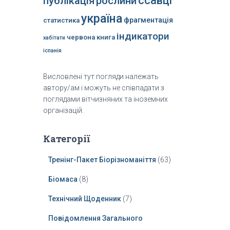
ссавці
публікація
рослини
україна
фрагментація
статистика
індикатори
червона книга
хабітати
іспанія
Висловлені тут погляди належать
автору/ам і можуть не співпадати з
поглядами вітчизняних та іноземних
організацій.
Категорії
Тренінг-Пакет Біорізноманіття
(63)
Біомаса
(8)
Технічний Щоденник
(7)
Повідомлення Загального