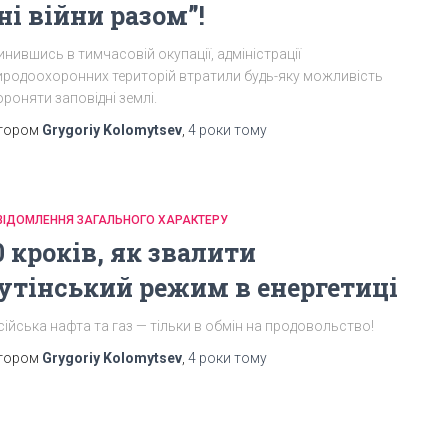
ні війни разом”!
нившись в тимчасовій окупації, адміністрації
иродоохоронних територій втратили будь-яку можливість
роняти заповідні землі.
тором
Grygoriy Kolomytsev
,
4 роки
тому
ВІДОМЛЕННЯ ЗАГАЛЬНОГО ХАРАКТЕРУ
0 кроків, як звалити
утінський режим в енергетиці
ійська нафта та газ — тільки в обмін на продовольство!
тором
Grygoriy Kolomytsev
,
4 роки
тому