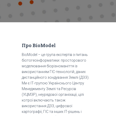
Про BioModel
BioModel – це група експертів з питань
біотогеоінформатики: просторового
моделювання біорізноманіття із
використанням ГІС-технологій, даних
дистанційного зондування Землі (ДЗЗ).
Ми є ІТ-групою Українскього Центру
Менеджменту Землі та Ресурсів
(УЦМЗР), неурядової організації, цілі
котрої включають також
використання ДЗЗ, цифрової
картографії, ГІС та інших ІТ-рішень і