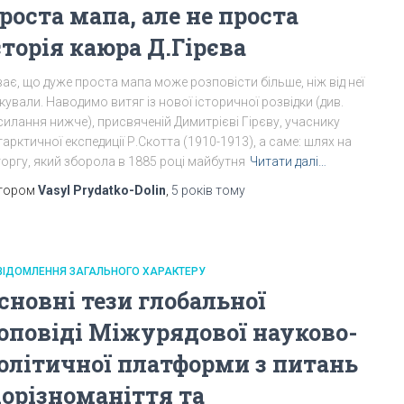
роста мапа, але не проста
сторія каюра Д.Гірєва
ає, що дуже проста мапа може розповісти більше, ніж від неї
кували. Наводимо витяг із нової історичної розвідки (див.
илання нижче), присвяченій Димитрієві Гірєву, учаснику
арктичної експедиції Р.Скотта (1910-1913), а саме: шлях на
оргу, який зборола в 1885 році майбутня
Читати далі…
тором
Vasyl Prydatko-Dolin
,
5 років
тому
ВІДОМЛЕННЯ ЗАГАЛЬНОГО ХАРАКТЕРУ
сновні тези глобальної
оповіді Міжурядової науково-
олітичної платформи з питань
іорізноманіття та