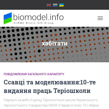
ПЕРЕ
НАВІГ
хабітати
ПОВІДОМЛЕННЯ ЗАГАЛЬНОГО ХАРАКТЕРУ
Ссавці та моделювання:10-те
видання праць Теріошколи
Нарешті на веб-сторінці Теріологічної школи Українського
теріологічного товариства НАНУ з”явився опис 10-ї збірки