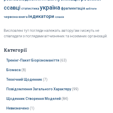
україна
ссавці
фрагментація
статистика
хабітати
індикатори
червона книга
іспанія
Висловлені тут погляди належать автору/ам і можуть не
співпадати з поглядами вітчизняних та іноземних організацій.
Категорії
Тренінг-Пакет Біорізноманіття
(63)
Біомаса
(8)
Технічний Щоденник
(7)
Повідомлення Загального Характеру
(99)
Щоденник Створення Моделей
(84)
Невизначено
(1)