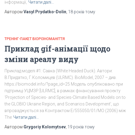
інформації,
Читати далі…
Автором
Vasyl Prydatko-Dolin
,
18 років
тому
ТРЕНІНГ-ПАКЕТ БІОРІЗНОМАНІТТЯ
Приклад gif-анімації щодо
зміни ареалу виду
Приклад моделі #1: Савка (White Headed Duck). Автори:
В.Придатко, Г.Коломицев (ULRMC). BioModel, 2007 – див.
https://biomodel.info/?page_id=25 Модель опубліковано при
підтримці УЦМЗР [ULRMC], в рамках фінансування проекту
‘Projection of Species- and Species-Climate Based Models on to
the GLOBIO Ukraine Region, and Scenarios Development’, що
впроваджується за Контрактом Е/555050/01/МО (2006) між
The
Читати далі…
Автором
Grygoriy Kolomytsev
,
19 років
тому