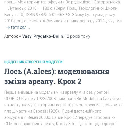
праць: Моніторинг теріофауни / За редакцією І. Загороднюка.
— Луганськ, 2010. — 180 с. (Серія: Праці Теріологічної Школи.
Випуск 10). ISBN 978-966-02-4639-3. Збірку було укладено у
2010 році, але вона побачила світ лише зараз, у 2014, дякуючи
Читати далі…
Автором
Vasyl Prydatko-Dolin
,
12 років
тому
ЩОДЕННИК СТВОРЕННЯ МОДЕЛЕЙ
Лось (A.alces): моделювання
зміни ареалу. Крок 2
Перша анімаційна модель зміни ареалу A. alces у регіоні
GLOBIO Ukraine у 1928-2008, виконана BioModel, яка базується
на наступному: i) історичні карти, ii) реконструкція лісовкритої
площі частини Євразії (1928), iii) дані дистанційного
зондування Землі 2000х. Даний Крок 2 передує створенню
GLM-сценарію змін ареалу, Кроку 3. Інші деталі щодо джерел