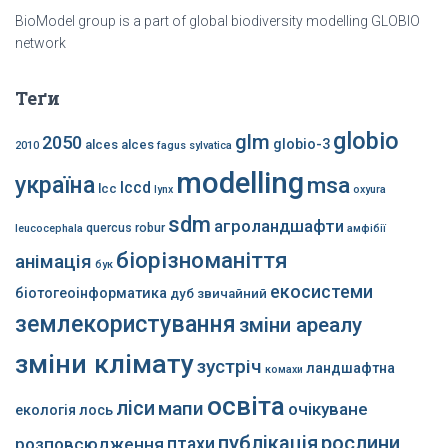
BioModel group is a part of global biodiversity modelling GLOBIO
network
Теґи
globio
glm
2050
globio-3
alces alces
2010
fagus sylvatica
modelling
україна
msa
lccd
lcc
lynx
oxyura
sdm
агроландшафти
quercus robur
leucocephala
амфібії
біорізноманіття
анімація
бук
екосистеми
біотогеоінформатика
дуб звичайний
землекористування
зміни ареалу
зміни клімату
зустріч
ландшафтна
комахи
освіта
ліси
мапи
очікуване
екологія
лось
публікація
рослини
розповсюдження
птахи