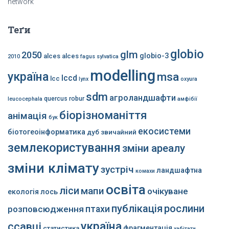
network
Теґи
globio
glm
2050
globio-3
alces alces
2010
fagus sylvatica
modelling
україна
msa
lccd
lcc
lynx
oxyura
sdm
агроландшафти
quercus robur
leucocephala
амфібії
біорізноманіття
анімація
бук
екосистеми
біотогеоінформатика
дуб звичайний
землекористування
зміни ареалу
зміни клімату
зустріч
ландшафтна
комахи
освіта
ліси
мапи
очікуване
екологія
лось
публікація
рослини
розповсюдження
птахи
україна
ссавці
фрагментація
статистика
хабітати