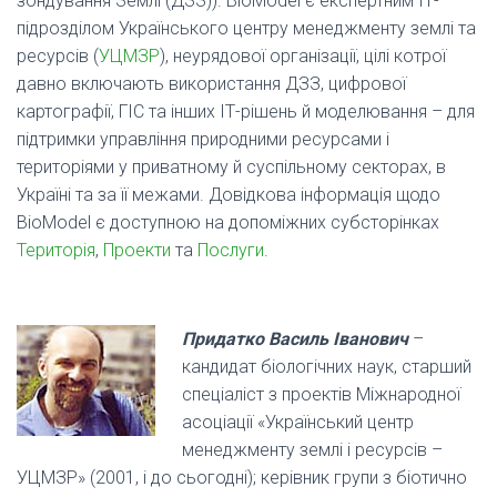
зондування Землі (ДЗЗ)). BioModel є експертним ІТ-
підрозділом Українського центру менеджменту землі та
ресурсів (
УЦМЗР
), неурядової організації, цілі котрої
давно включають використання ДЗЗ, цифрової
картографії, ГІС та інших ІТ-рішень й моделювання – для
підтримки управління природними ресурсами і
територіями у приватному й суспільному секторах, в
Україні та за її межами. Довідкова інформація щодо
BioModel є доступною на допоміжних субсторінках
Територія
,
Проекти
та
Послуги
.
.
Придатко Василь Іванович
–
кандидат біологічних наук, старший
спеціаліст з проектів Міжнародної
асоціації «Український центр
менеджменту землі і ресурсів –
УЦМЗР» (2001, і до сьогодні); керівник групи з біотично