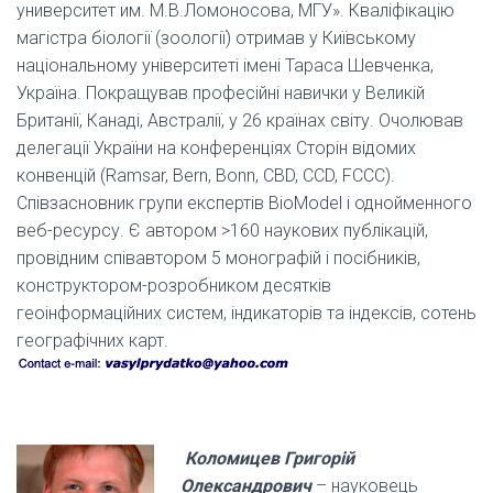
университет им. М.В.Ломоносова, МГУ». Кваліфікацію
магістра біології (зоології) отримав у Київському
національному університеті імені Тараса Шевченка,
Україна. Покращував професійні навички у Великій
Британії, Канаді, Австралії, у 26 країнах світу. Очолював
делегації України на конференціях Сторін відомих
конвенцій (Ramsar, Bern, Bonn, CBD, CCD, FCCC).
Співзасновник групи експертів BioModel і однойменного
веб-ресурсу. Є автором >160 наукових публікацій,
провідним співавтором 5 монографій і посібників,
конструктором-розробником десятків
геоінформаційних систем, індикаторів та індексів, сотень
географічних карт.
.
Коломицев Григорій
Олександрович
– науковець