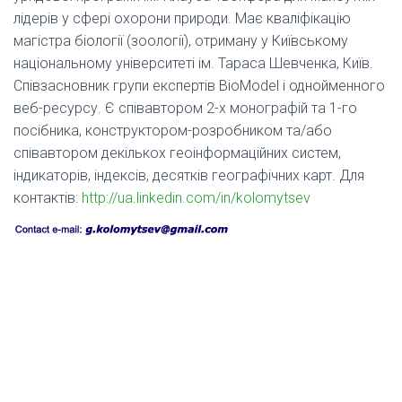
лідерів у сфері охорони природи. Має кваліфікацію
магістра біології (зоології), отриману у Київському
національному університеті ім. Тараса Шевченка, Київ.
Співзасновник групи експертів BioModel і однойменного
веб-ресурсу. Є співавтором 2-х монографій та 1-го
посібника, конструктором-розробником та/або
співавтором декількох геоінформаційних систем,
індикаторів, індексів, десятків географічних карт. Для
контактів:
http://ua.linkedin.com/in/kolomytsev
.
.