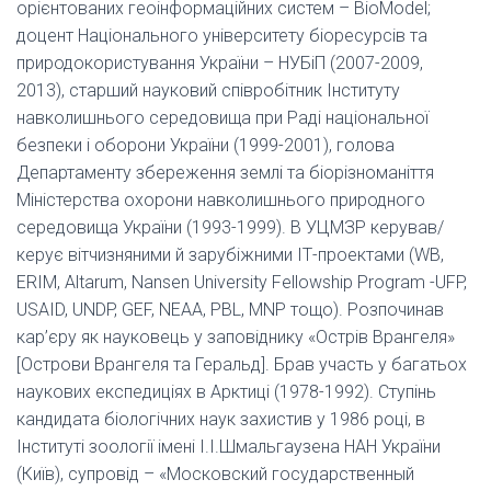
орієнтованих геоінформаційних систем – BioModel;
доцент Національного університету біоресурсів та
природокористування України – НУБіП (2007-2009,
2013), старший науковий співробітник Інституту
навколишнього середовища при Раді національної
безпеки і оборони України (1999-2001), голова
Департаменту збереження землі та біорізноманіття
Міністерства охорони навколишнього природного
середовища України (1993-1999). В УЦМЗР керував/
керує вітчизняними й зарубіжними ІТ-проектами (WB,
ERIM, Altarum, Nansen University Fellowship Program -UFP,
USAID, UNDP, GEF, NEAA, PBL, MNP тощо). Розпочинав
кар’єру як науковець у заповіднику «Острів Врангеля»
[Острови Врангеля та Геральд]. Брав участь у багатьох
наукових експедиціях в Арктиці (1978-1992). Ступінь
кандидата біологічних наук захистив у 1986 році, в
Інституті зоології імені І.І.Шмальгаузена НАН України
(Київ), супровід – «Московский государственный