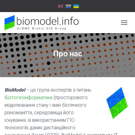
П
Е
Р
Е
М
Про нас
К
Н
У
Т
И
Н
BioModel
– це група експертів з питань
А
В
біотогеоінформатики
(просторового
І
моделювання стану і змін біотичного
Г
різноманіття, середовища його
А
Ц
існування, із використанням ГІС-
І
технологій, даних дистанційного
Ю