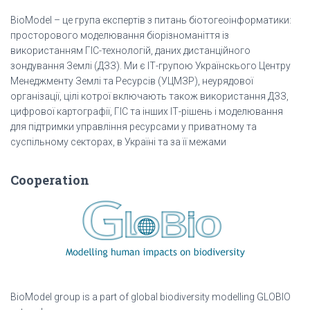
BioModel – це група експертів з питань біотогеоінформатики:
просторового моделювання біорізноманіття із
використанням ГІС-технологій, даних дистанційного
зондування Землі (ДЗЗ). Ми є ІТ-групою Українскього Центру
Менеджменту Землі та Ресурсів (УЦМЗР), неурядової
організації, цілі котрої включають також використання ДЗЗ,
цифрової картографії, ГІС та інших ІТ-рішень і моделювання
для підтримки управління ресурсами у приватному та
суспільному секторах, в Україні та за її межами
Cooperation
BioModel group is a part of global biodiversity modelling GLOBIO