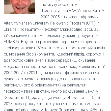
Інституту зоології ім. І.І.
Шмальгаузена НАН України, Київ. У
2003-2005 – номінант підтримки
Altarum/Nansen University Fellowship Program (UFP) in
Ukraine. Позаштатний експерт Міжнародної асоціації
«Український центр менеджменту землі і ресурсів –
УЦМЗР». Науково-професійні інтереси – використання
геоінформатики в біології, екології: просторовий аналіз,
оцінювання біорізноманіття, індексний підхід, коротко- і
довгостроковий аналіз змін середовищ існування,
моделювання просторового розповсюдження видів. У
2006-2007 та 2011 підвищив кваліфікацію у питаннях
сучасного моделювання (щодо національного та
регіонального біорізноманіття) на факультеті
геоінформатики і дистанційного зондування Землі у
Королівстві Нідерланди (University of Twente – ITC). З
2013 року проходить стажування в рамках німецької
урядової програми ім. Клауса Тьопфера для майбутніх