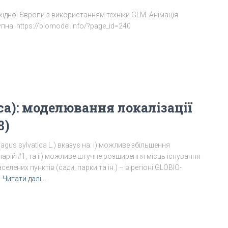
дної Європи з використанням техніки GLM. Анімація
а. https://biomodel.info/?page_id=240
ica): моделювання локалізації
8)
gus sylvatica L.) вказує на: i) можливе збільшення
нарій #1, та ii) можливе штучне розширення місць існування
лених пунктів (сади, парки та ін.) – в регіоні GLOBIO-
Читати далі…