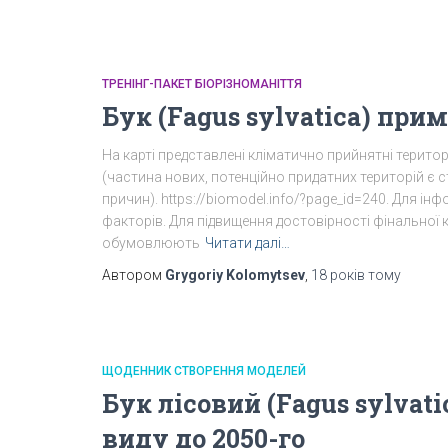
ТРЕНІНГ-ПАКЕТ БІОРІЗНОМАНІТТЯ
Бук (Fagus sylvatica) пр
На карті представлені кліматично прийнятні терито
(частина нових, потенційно придатних територій є 
причин). https://biomodel.info/?page_id=240. Для і
факторів. Для підвищення достовірності фінальної 
обумовлюють
Читати далі…
Автором
Grygoriy Kolomytsev
,
18 років
тому
ЩОДЕННИК СТВОРЕННЯ МОДЕЛЕЙ
Бук лісовий (Fagus sylvat
виду до 2050-го