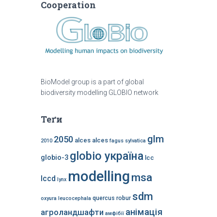
Cooperation
BioModel group is a part of global
biodiversity modelling GLOBIO network
Теґи
glm
2050
alces alces
2010
fagus sylvatica
globio україна
globio-3
lcc
modelling
msa
lccd
lynx
sdm
quercus robur
oxyura leucocephala
анімація
агроландшафти
амфібії