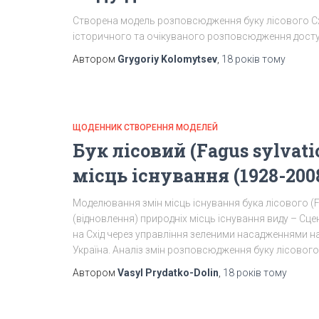
Створена модель розповсюдження буку лісового Схі
історичного та очікуваного розповсюдження доступн
Автором
Grygoriy Kolomytsev
,
18 років
тому
ЩОДЕННИК СТВОРЕННЯ МОДЕЛЕЙ
Бук лісовий (Fagus sylvat
місць існування (1928-200
Моделювання змін місць існування бука лісового (Fa
(відновлення) природніх місць існування виду – Сце
на Схід через управління зеленими насадженнями насе
Україна. Аналіз змін розповсюдження буку лісового
Автором
Vasyl Prydatko-Dolin
,
18 років
тому