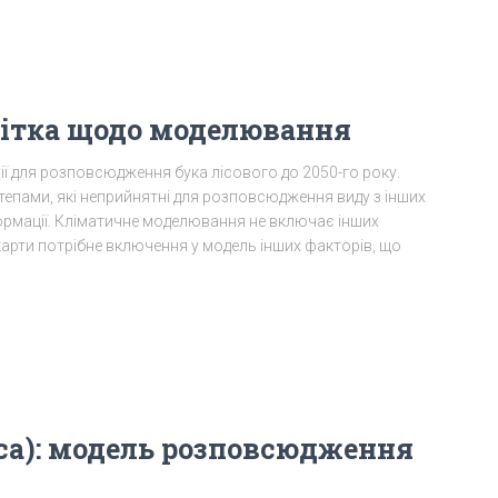
имітка щодо моделювання
рії для розповсюдження бука лісового до 2050-го року.
степами, які неприйнятні для розповсюдження виду з інших
нформації. Кліматичне моделювання не включає інших
карти потрібне включення у модель інших факторів, що
ica): модель розповсюдження