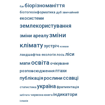
біорізноманіття
бук
біотогеоінформатика
дуб звичайний
екосистеми
землекористування
зміни
зміни ареалу
клімату
зустріч
комахи
ліси
ландшафтна екологія
лось
освіта
мапи
очікуване
розповсюдження
птахи
ссавці
публікація
рослини
україна
фрагментація
статистика
індикатори
червона книга
хабітати
іспанія