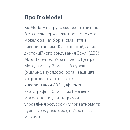
Про BioModel
BioModel – це група експертів з питань
біотогеоінформатики: просторового
моделювання біорізноманіття із
використанням ГІС-технологій, даних
дистанційного зондування Землі (ДЗЗ).
Ми є ІТ-групою Українскього Центру
Менеджменту Землі та Ресурсів
(УЦМЗР), неурядової організації, цілі
котрої включають також
використання ДЗЗ, цифрової
картографії, ГІС та інших ІТ-рішень і
моделювання для підтримки
управління ресурсами у приватному та
суспільному секторах, в Україні та за її
межами