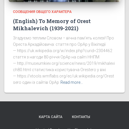
СООБЩЕНИЯ ОБЩЕГО ХАРАКТЕРА
(English) To Memory of Orest
Mikhalevich (1939-2021)
Згадуємо теплим Словом – вічна пам’ять колезі! Про
Ореста Аркадійовича: стаття про ОрАр у Вікіпедії
— https://uk.wikipedia.org/w/index.php?curid=2304462
стаття з нагоди 80-річчя ОрАр на сайті ННПМ
— http://museumkiev.org/science/news/2019/mikhalevi
ch80.html статистика користувача Orestero у вікі
— https://xtools.wmflabs.org/ec/uk.wikipedia.org/Orest
sero один із сайтів ОрАр
Read more…
КАРТА САЙТА
КОНТАКТЫ