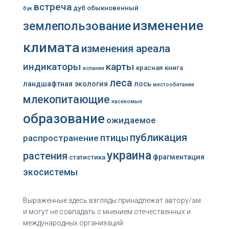
встреча
дуб обыкновенный
бук
изменение
землепользование
климата
изменения ареала
индикаторы
карты
красная книга
испания
леса
ландшафтная экология
лось
местообитания
млекопитающие
насекомые
образование
ожидаемое
публикация
распространение
птицы
украина
растения
фрагментация
статистика
экосистемы
Выраженные здесь взгляды принадлежат автору/ам
и могут не совпадать с мнением отечественных и
международных организаций.