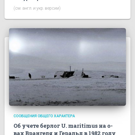
(см. англ. и укр. версии)
СООБЩЕНИЯ ОБЩЕГО ХАРАКТЕРА
Об учете берлог U. maritimus на о-
вах Врангеля и Геральд в 1982 году