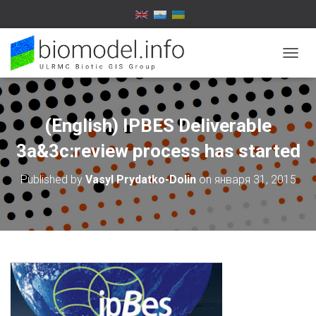
T
O
G
G
L
(English) IPBES Deliverable
E
N
3a&3c:review process has started
A
V
Published by
Vasyl Prydatko-Dolin
on
января 31, 2015
I
G
A
T
I
O
N