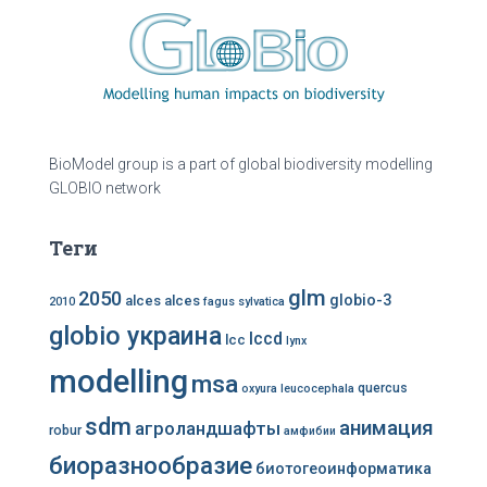
BioModel group is a part of global biodiversity modelling
GLOBIO network
Теги
glm
2050
globio-3
alces alces
2010
fagus sylvatica
globio украина
lccd
lcc
lynx
modelling
msa
quercus
oxyura leucocephala
sdm
анимация
агроландшафты
robur
амфибии
биоразнообразие
биотогеоинформатика