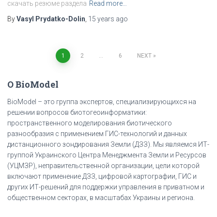
скачать резюме раздела
Read more…
By
Vasyl Prydatko-Dolin
,
15 years
ago
1
2
…
6
NEXT
Posts
О BioModel
pagination
BioModel – это группа экспертов, специализирующихся на
решении вопросов биотогеоинформатики:
пространственного моделирования биотического
разнообразия с применением ГИС-технологий и данных
дистанционного зондирования Земли (ДЗЗ). Мы являемся ИТ-
группой Украинского Центра Менеджмента Земли и Ресурсов
(УЦМЗР), неправительственной организации, цели которой
включают применение ДЗЗ, цифровой картографии, ГИС и
других ИТ-решений для поддержки управления в приватном и
общественном секторах, в масштабах Украины и региона.