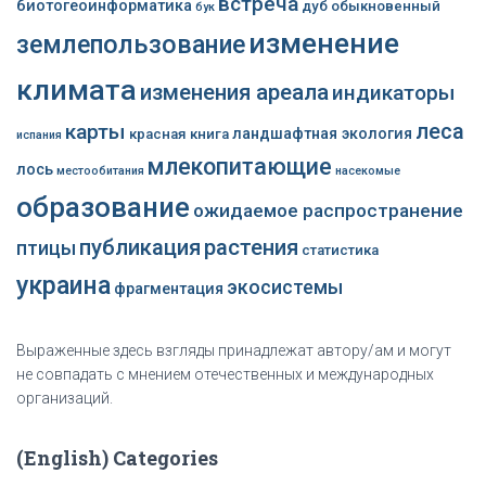
встреча
биотогеоинформатика
дуб обыкновенный
бук
изменение
землепользование
климата
изменения ареала
индикаторы
леса
карты
ландшафтная экология
красная книга
испания
млекопитающие
лось
местообитания
насекомые
образование
ожидаемое распространение
публикация
растения
птицы
статистика
украина
экосистемы
фрагментация
Выраженные здесь взгляды принадлежат автору/ам и могут
не совпадать с мнением отечественных и международных
организаций.
(English) Categories