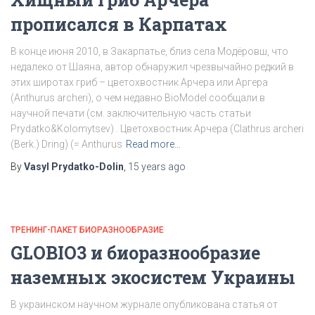
прописался в Карпатах
В конце июня 2010, в Закарпатье, близ села Модёровш, что
недалеко от Шаяна, автор обнаружил чрезвычайно редкий в
этих широтах гриб – цветохвостник Арчера или Аргера
(Anthurus archeri), о чем недавно BioModel сообщали в
научной печати (см. заключительную часть статьи
Prydatko&Kolomytsev) . Цветохвостник Арчера (Clathrus archeri
(Berk.) Dring) (= Anthurus
Read more…
By
Vasyl Prydatko-Dolin
,
15 years
ago
ТРЕНИНГ-ПАКЕТ БИОРАЗНООБРАЗИЕ
GLOBIO3 и биоразнообразие
наземных экосистем Украины
В украинском научном журнале опубликована статья от