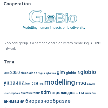
Cooperation
BioModel group is a part of global biodiversity modelling GLOBIO
network
Теги
globio
glm
2050
globio-3
alces alces
2010
fagus sylvatica
modelling
украина
msa
lccd
lcc
lynx
oxyura
sdm
агроландшафты
quercus robur
leucocephala
амфибии
биоразнообразие
анимация