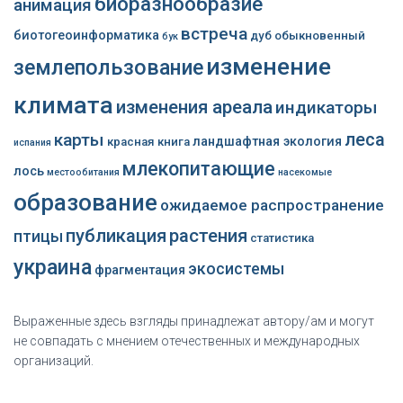
биоразнообразие
анимация
встреча
биотогеоинформатика
дуб обыкновенный
бук
изменение
землепользование
климата
изменения ареала
индикаторы
леса
карты
ландшафтная экология
красная книга
испания
млекопитающие
лось
местообитания
насекомые
образование
ожидаемое распространение
публикация
растения
птицы
статистика
украина
экосистемы
фрагментация
Выраженные здесь взгляды принадлежат автору/ам и могут
не совпадать с мнением отечественных и международных
организаций.