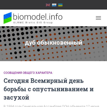
TOGG
NAVIG
дуб обыкновенный
СООБЩЕНИЯ ОБЩЕГО ХАРАКТЕРА
Сегодня Всемирный день
борьбы с опустыниванием и
засухой
В 1994 году Генеральная Ассамблея ООН объявила 17 июня