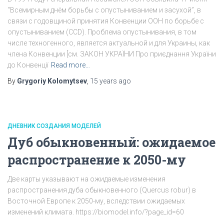
“Всемирным днём борьбы с опустыниванием и засухой”, в
связи с годовщиной принятия Конвенции ООН по борьбе с
опустыниванием (CCD). Проблема опустынивания, в том
числе техногенного, является актуальной и для Украины, как
члена Конвенции [см. ЗАКОН УКРАЇНИ Про приєднання України
до Конвенції
Read more…
By
Grygoriy Kolomytsev
,
15 years
ago
ДНЕВНИК СОЗДАНИЯ МОДЕЛЕЙ
Дуб обыкновенный: ожидаемое
распространение к 2050-му
Две карты указывают на ожидаемые изменения
распространения дуба обыкновенного (Quercus robur) в
Восточной Европе к 2050-му, вследствии ожидаемых
изменений климата. https://biomodel.info/?page_id=60