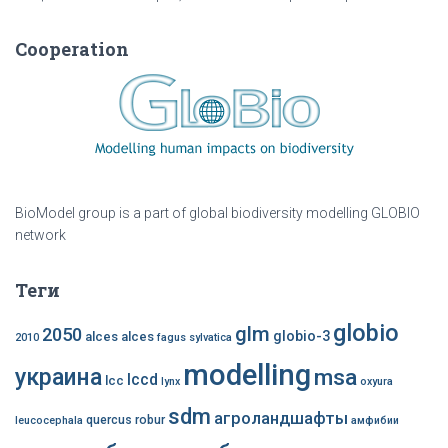
Cooperation
BioModel group is a part of global biodiversity modelling GLOBIO
network
Теги
globio
glm
2050
globio-3
alces alces
2010
fagus sylvatica
modelling
украина
msa
lccd
lcc
lynx
oxyura
sdm
агроландшафты
quercus robur
leucocephala
амфибии