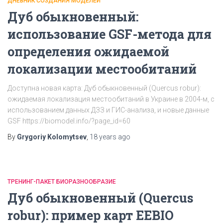
ДНЕВНИК СОЗДАНИЯ МОДЕЛЕЙ
Дуб обыкновенный:
использование GSF-метода для
определения ожидаемой
локализации местообитаний
Доступна новая карта: Дуб обыкновенный (Quercus robur):
ожидаемая локализация местообитаний в Украине в 2004-м, с
использованием данных ДЗЗ и ГИС-анализа, и новые данные
GSF https://biomodel.info/?page_id=60
By
Grygoriy Kolomytsev
,
18 years
ago
ТРЕНИНГ-ПАКЕТ БИОРАЗНООБРАЗИЕ
Дуб обыкновенный (Quercus
robur): пример карт EEBIO