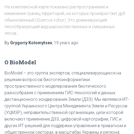
На комплексной карте показано распространение и
изменения границ территорий, на которых произрастает дуб
обыкновенный (Quercus robur). Это доминирующий
лесообразующий вид широколиственных и смешанных
лесов…
By
Grygoriy Kolomytsev
,
19 years
ago
О BioModel
BioModel – это группа экспертов, специализирующихся на
решении вопросов биотогеоинформатики:
пространственного моделирования биотического
разнообразия с применением ГИС-технологий и данных
дистанционного зондирования Земли (ДЗЗ). Мы являемся ИТ-
группой Украинского Центра Менеджмента Земли и Ресурсов
(УЦМЗР), неправительственной организации, цели которой
включают применение ДЗЗ, цифровой картографии, ГИС и
других ИТ-решений для поддержки управления в приватном и
общественном секторах, в масштабах Украины и региона.