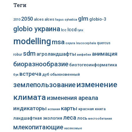
Теги
glm
2050
globio-3
alces alces
2010
fagus sylvatica
globio украина
lccd
lcc
lynx
modelling
msa
quercus
oxyura leucocephala
sdm
анимация
агроландшафты
robur
амфибии
биоразнообразие
биотогеоинформатика
встреча
дуб обыкновенный
бук
изменение
землепользование
климата
изменения ареала
индикаторы
карты
красная книга
испания
леса
ландшафтная экология
лось
местообитания
млекопитающие
насекомые