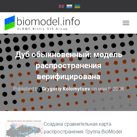
T
O
G
G
L
Дуб обыкновенный: модель
E
N
распространения
A
V
верифицирована
I
G
Published by
Grygoriy Kolomytsev
on
мая 9, 2008
A
T
I
O
N
Создана сравнительная карта
распространения. Группа BioModel