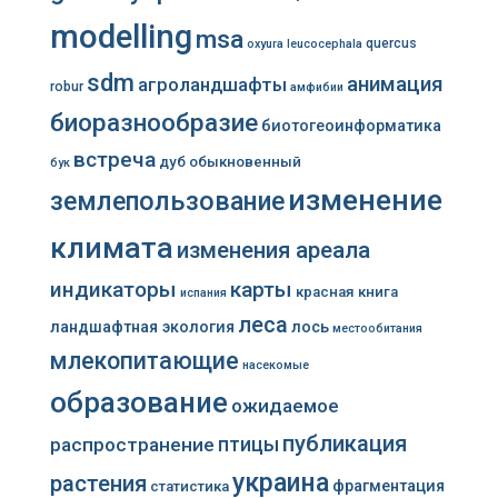
modelling
msa
quercus
oxyura leucocephala
sdm
анимация
агроландшафты
robur
амфибии
биоразнообразие
биотогеоинформатика
встреча
дуб обыкновенный
бук
изменение
землепользование
климата
изменения ареала
индикаторы
карты
красная книга
испания
леса
ландшафтная экология
лось
местообитания
млекопитающие
насекомые
образование
ожидаемое
публикация
распространение
птицы
украина
растения
фрагментация
статистика