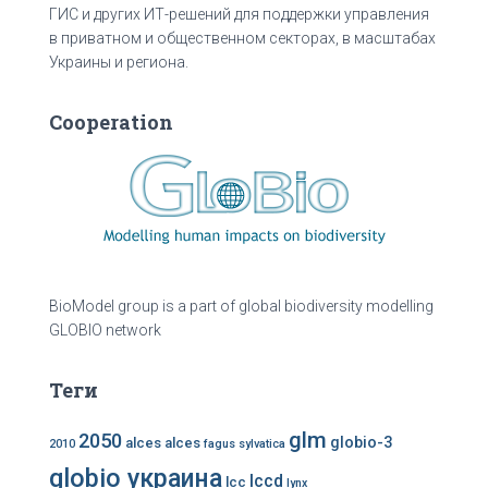
ГИС и других ИТ-решений для поддержки управления
в приватном и общественном секторах, в масштабах
Украины и региона.
Cooperation
BioModel group is a part of global biodiversity modelling
GLOBIO network
Теги
glm
2050
globio-3
alces alces
2010
fagus sylvatica
globio украина
lccd
lcc
lynx