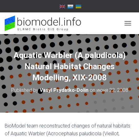
T
O
G
G
L
Aquatic Warbler (A.paludicola)
E
N
Natural Habitat Changes
A
V
Modelling, XIX-2008
I
G
Published by
Vasyl Prydatko-Dolin
on
июня 22, 2008
A
T
I
O
N
BioModel team reconstructed changes of natural habitats
of Aquatic Warbler (Acrocephalus paludicola (Vieillot,