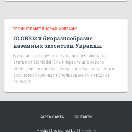
ТРЕНИНГ-ПАКЕТ БИОРАЗНООБРАЗИЕ
GLOBIO3 и биоразнообразие
наземных экосистем Украины
В украинском научном журнале опубликована
статья от BioModel “Опыт первого цифрового
обобщения влияний на биоразнообразие наземных
экосистем Украины с использованием методики
GLOBIO3” .
КАРТА САЙТА
КОНТАКТЫ
Hestia | Developed by
ThemeIsle