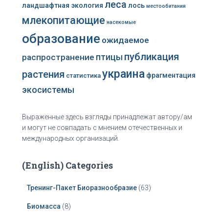
леса
ландшафтная экология
лось
местообитания
млекопитающие
насекомые
образование
ожидаемое
публикация
распространение
птицы
украина
растения
фрагментация
статистика
экосистемы
Выраженные здесь взгляды принадлежат автору/ам
и могут не совпадать с мнением отечественных и
международных организаций.
(English) Categories
Тренинг-Пакет Биоразнообразие
(63)
Биомасса
(8)