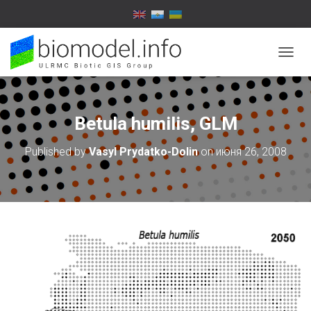
T
O
G
G
L
Betula humilis, GLM
E
N
Published by
Vasyl Prydatko-Dolin
on
июня 26, 2008
A
V
I
G
A
T
I
O
N