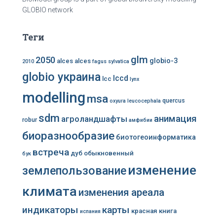
GLOBIO network
Теги
glm
2050
globio-3
alces alces
2010
fagus sylvatica
globio украина
lccd
lcc
lynx
modelling
msa
quercus
oxyura leucocephala
sdm
анимация
агроландшафты
robur
амфибии
биоразнообразие
биотогеоинформатика
встреча
дуб обыкновенный
бук
изменение
землепользование
климата
изменения ареала
индикаторы
карты
красная книга
испания