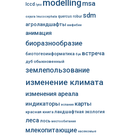
modelling
msa
lccd
lynx
sdm
quercus robur
oxyura leucocephala
агроландшафты
амфибии
анимация
биоразнообразие
встреча
биотогеоинформатика
бук
дуб обыкновенный
землепользование
изменение климата
изменения ареала
индикаторы
карты
испания
ландшафтная экология
красная книга
леса
лось
местообитания
млекопитающие
насекомые