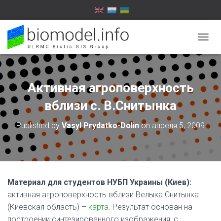
T
O
G
G
L
Активная агроповерхность
E
N
вблизи с. В.Снитынка
A
V
Published by
Vasyl Prydatko-Dolin
on
апреля 5, 2009
I
G
A
T
I
O
Материал для студентов НУБП Украины (Киев):
N
активная агроповерхность вблизи Велыка Снитынка
(Киевская область) –
карта
. Результат основан на
построении синтезированного изображения, с