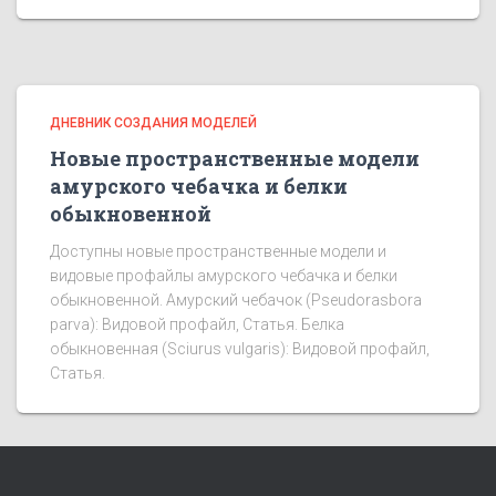
ДНЕВНИК СОЗДАНИЯ МОДЕЛЕЙ
Новые пространственные модели
амурского чебачка и белки
обыкновенной
Доступны новые пространственные модели и
видовые профайлы амурского чебачка и белки
обыкновенной. Амурский чебачок (Pseudorasbora
parva): Видовой профайл, Статья. Белка
обыкновенная (Sciurus vulgaris): Видовой профайл,
Статья.