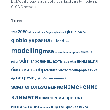
BioModel group is a part of global biodiversity modelling
GLOBIO network
Теги
glm
2050
globio-3
alces alces
2010
fagus sylvatica
globio украина
lccd
lcc
lynx
modelling
msa
quercus
oxyura leucocephala
sdm
анимация
агроландшафты
robur
амфибии
биоразнообразие
биотогеоинформатика
встреча
дуб обыкновенный
бук
изменение
землепользование
климата
изменения ареала
индикаторы
карты
красная книга
испания