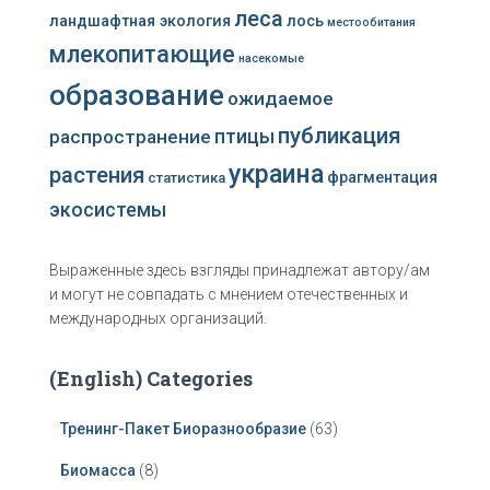
леса
ландшафтная экология
лось
местообитания
млекопитающие
насекомые
образование
ожидаемое
публикация
распространение
птицы
украина
растения
фрагментация
статистика
экосистемы
Выраженные здесь взгляды принадлежат автору/ам
и могут не совпадать с мнением отечественных и
международных организаций.
(English) Categories
Тренинг-Пакет Биоразнообразие
(63)
Биомасса
(8)