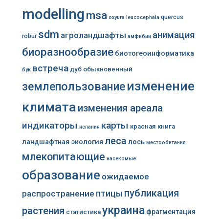
modelling
msa
quercus
oxyura leucocephala
sdm
анимация
агроландшафты
robur
амфибии
биоразнообразие
биотогеоинформатика
встреча
дуб обыкновенный
бук
изменение
землепользование
климата
изменения ареала
индикаторы
карты
красная книга
испания
леса
ландшафтная экология
лось
местообитания
млекопитающие
насекомые
образование
ожидаемое
публикация
распространение
птицы
украина
растения
фрагментация
статистика