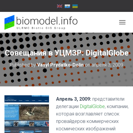
T
O
G
G
L
Совещания в УЦМЗР: DigitalGlobe
E
N
Published by
Vasyl Prydatko-Dolin
on
апреля 3, 2009
A
V
I
G
A
T
Апрель 3, 2009:
представители
I
O
делегации
DigitalGlobe
, компании,
N
которая возглавляет список
провайдеров коммерческих
космических изображений