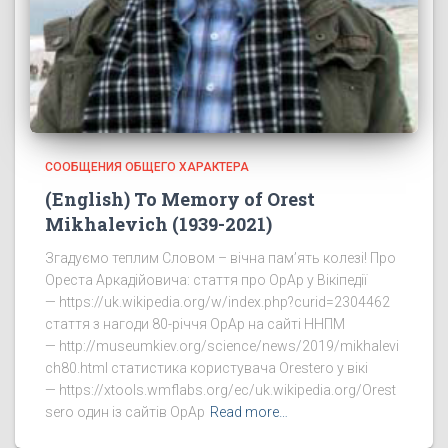
СООБЩЕНИЯ ОБЩЕГО ХАРАКТЕРА
(English) To Memory of Orest
Mikhalevich (1939-2021)
Згадуємо теплим Словом – вічна пам’ять колезі! Про
Ореста Аркадійовича: стаття про ОрАр у Вікіпедії
— https://uk.wikipedia.org/w/index.php?curid=2304462
стаття з нагоди 80-річчя ОрАр на сайті ННПМ
— http://museumkiev.org/science/news/2019/mikhalevi
ch80.html статистика користувача Orestero у вікі
— https://xtools.wmflabs.org/ec/uk.wikipedia.org/Orest
sero один із сайтів ОрАр
Read more…