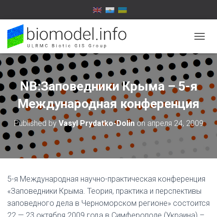
T
O
G
G
L
NB:Заповедники Крыма – 5-я
E
N
Международная конференция
A
V
Published by
Vasyl Prydatko-Dolin
on
апреля 24, 2009
I
G
A
T
I
O
5-я Международная научно-практическая конференция
N
«Заповедники Крыма. Теория, практика и перспективы
заповедного дела в Черноморском регионе» состоится
22 — 23 октября 2009 года в Симферополе (Украина) –