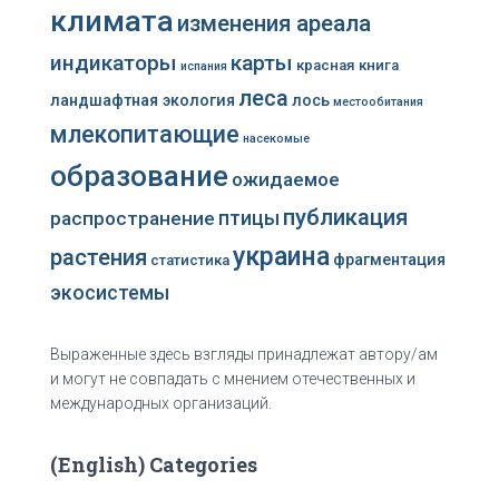
климата
изменения ареала
индикаторы
карты
красная книга
испания
леса
ландшафтная экология
лось
местообитания
млекопитающие
насекомые
образование
ожидаемое
публикация
распространение
птицы
украина
растения
фрагментация
статистика
экосистемы
Выраженные здесь взгляды принадлежат автору/ам
и могут не совпадать с мнением отечественных и
международных организаций.
(English) Categories