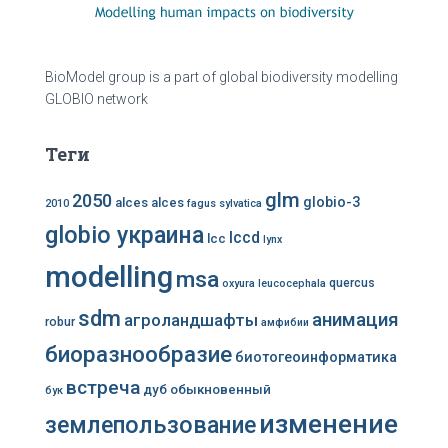
BioModel group is a part of global biodiversity modelling
GLOBIO network
Теги
glm
2050
globio-3
alces alces
2010
fagus sylvatica
globio украина
lccd
lcc
lynx
modelling
msa
quercus
oxyura leucocephala
sdm
анимация
агроландшафты
robur
амфибии
биоразнообразие
биотогеоинформатика
встреча
дуб обыкновенный
бук
изменение
землепользование