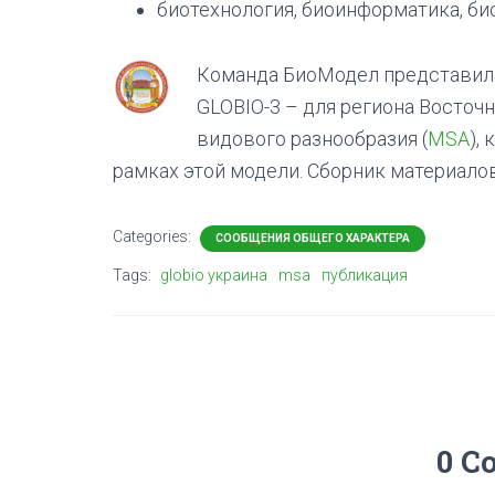
биотехнология, биоинформатика, б
Команда БиоМодел представила
GLOBIO-3 – для региона Восточ
видового разнообразия (
MSA
),
рамках этой модели. Сборник материало
Categories:
СООБЩЕНИЯ ОБЩЕГО ХАРАКТЕРА
Tags:
globio украина
msa
публикация
0 C