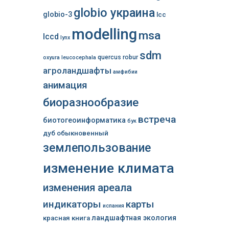
globio украина
globio-3
lcc
modelling
msa
lccd
lynx
sdm
quercus robur
oxyura leucocephala
агроландшафты
амфибии
анимация
биоразнообразие
встреча
биотогеоинформатика
бук
дуб обыкновенный
землепользование
изменение климата
изменения ареала
индикаторы
карты
испания
ландшафтная экология
красная книга