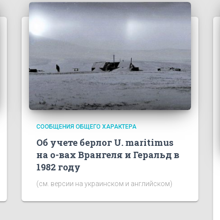
СООБЩЕНИЯ ОБЩЕГО ХАРАКТЕРА
Об учете берлог U. maritimus
на о-вах Врангеля и Геральд в
1982 году
(см. версии на украинском и английском)