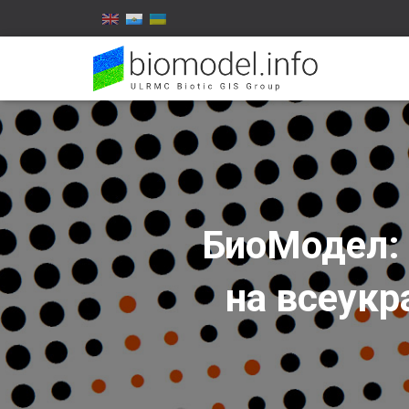
БиоМодел: 
на всеукр