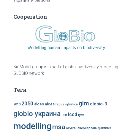
Украины и региона.
Cooperation
BioModel group is a part of global biodiversity modelling
GLOBIO network
Теги
glm
2050
globio-3
alces alces
2010
fagus sylvatica
globio украина
lccd
lcc
lynx
modelling
msa
quercus
oxyura leucocephala