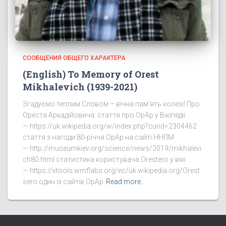
СООБЩЕНИЯ ОБЩЕГО ХАРАКТЕРА
(English) To Memory of Orest
Mikhalevich (1939-2021)
Згадуємо теплим Словом – вічна пам’ять колезі! Про
Ореста Аркадійовича: стаття про ОрАр у Вікіпедії
— https://uk.wikipedia.org/w/index.php?curid=2304462
стаття з нагоди 80-річчя ОрАр на сайті ННПМ
— http://museumkiev.org/science/news/2019/mikhalevi
ch80.html статистика користувача Orestero у вікі
— https://xtools.wmflabs.org/ec/uk.wikipedia.org/Orest
sero один із сайтів ОрАр
Read more…