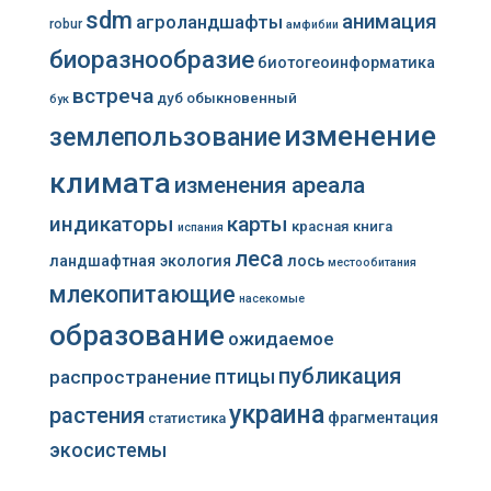
sdm
анимация
агроландшафты
robur
амфибии
биоразнообразие
биотогеоинформатика
встреча
дуб обыкновенный
бук
изменение
землепользование
климата
изменения ареала
индикаторы
карты
красная книга
испания
леса
ландшафтная экология
лось
местообитания
млекопитающие
насекомые
образование
ожидаемое
публикация
распространение
птицы
украина
растения
фрагментация
статистика
экосистемы