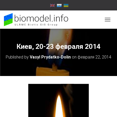
T
O
G
G
L
Киев, 20-23 февраля 2014
E
N
Published by
Vasyl Prydatko-Dolin
on
февраля 22, 2014
A
V
I
G
A
T
I
O
N