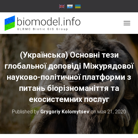
T
O
G
G
L
(Українська) Основні тези
E
N
глобальної доповіді Міжурядової
A
V
науково-політичної платформи з
I
питань біорізноманіття та
G
A
екосистемних послуг
T
I
O
Published by
Grygoriy Kolomytsev
on
мая 21, 2020
N