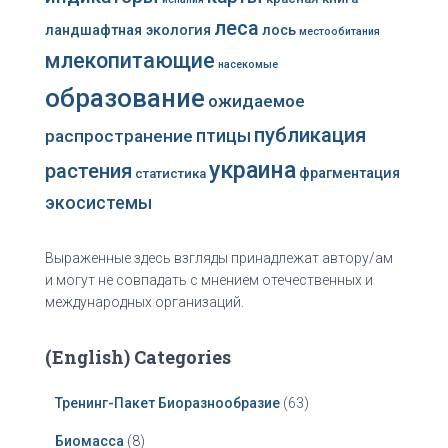
леса
ландшафтная экология
лось
местообитания
млекопитающие
насекомые
образование
ожидаемое
публикация
распространение
птицы
украина
растения
фрагментация
статистика
экосистемы
Выраженные здесь взгляды принадлежат автору/ам
и могут не совпадать с мнением отечественных и
международных организаций.
(English) Categories
Тренинг-Пакет Биоразнообразие
(63)
Биомасса
(8)