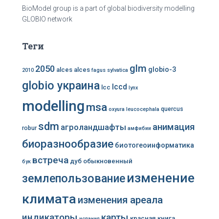
BioModel group is a part of global biodiversity modelling
GLOBIO network
Теги
glm
2050
globio-3
alces alces
2010
fagus sylvatica
globio украина
lccd
lcc
lynx
modelling
msa
quercus
oxyura leucocephala
sdm
анимация
агроландшафты
robur
амфибии
биоразнообразие
биотогеоинформатика
встреча
дуб обыкновенный
бук
изменение
землепользование
климата
изменения ареала
индикаторы
карты
красная книга
испания