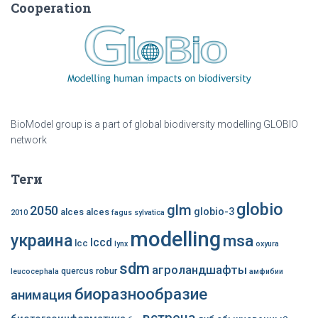
Cooperation
BioModel group is a part of global biodiversity modelling GLOBIO
network
Теги
globio
glm
2050
globio-3
alces alces
2010
fagus sylvatica
modelling
украина
msa
lccd
lcc
lynx
oxyura
sdm
агроландшафты
quercus robur
leucocephala
амфибии
биоразнообразие
анимация
встреча