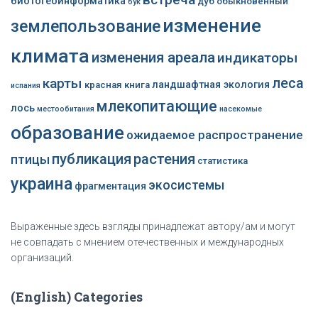
биотогеоинформатика
дуб обыкновенный
бук
изменение
землепользование
климата
изменения ареала
индикаторы
леса
карты
ландшафтная экология
красная книга
испания
млекопитающие
лось
местообитания
насекомые
образование
ожидаемое распространение
публикация
растения
птицы
статистика
украина
экосистемы
фрагментация
Выраженные здесь взгляды принадлежат автору/ам и могут
не совпадать с мнением отечественных и международных
организаций.
(English) Categories