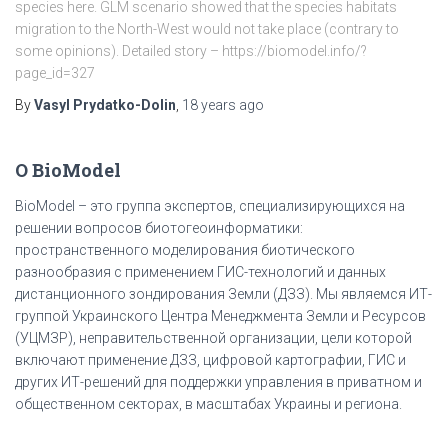
species here. GLM scenario showed that the species habitats
migration to the North-West would not take place (contrary to
some opinions). Detailed story – https://biomodel.info/?
page_id=327
By
Vasyl Prydatko-Dolin
,
18 years
ago
О BioModel
BioModel – это группа экспертов, специализирующихся на
решении вопросов биотогеоинформатики:
пространственного моделирования биотического
разнообразия с применением ГИС-технологий и данных
дистанционного зондирования Земли (ДЗЗ). Мы являемся ИТ-
группой Украинского Центра Менеджмента Земли и Ресурсов
(УЦМЗР), неправительственной организации, цели которой
включают применение ДЗЗ, цифровой картографии, ГИС и
других ИТ-решений для поддержки управления в приватном и
общественном секторах, в масштабах Украины и региона.