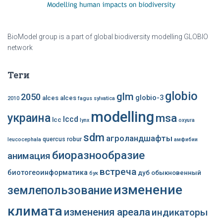
BioModel group is a part of global biodiversity modelling GLOBIO
network
Теги
globio
glm
2050
globio-3
alces alces
2010
fagus sylvatica
modelling
украина
msa
lccd
lcc
lynx
oxyura
sdm
агроландшафты
quercus robur
leucocephala
амфибии
биоразнообразие
анимация
встреча
биотогеоинформатика
дуб обыкновенный
бук
изменение
землепользование
климата
изменения ареала
индикаторы