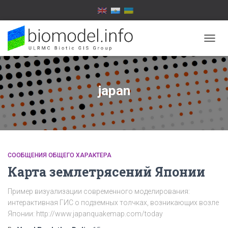
TOGG
NAVIG
japan
СООБЩЕНИЯ ОБЩЕГО ХАРАКТЕРА
Карта землетрясений Японии
Пример визуализации современного моделирования:
интерактивная ГИС о подземных толчках, возникающих возле
Японии: http://www.japanquakemap.com/today