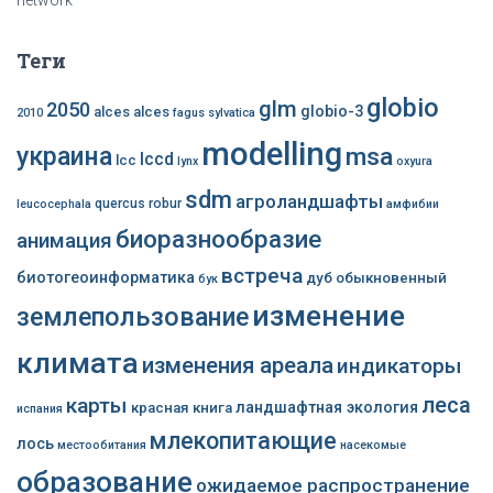
network
Теги
globio
glm
2050
globio-3
alces alces
2010
fagus sylvatica
modelling
украина
msa
lccd
lcc
lynx
oxyura
sdm
агроландшафты
quercus robur
leucocephala
амфибии
биоразнообразие
анимация
встреча
биотогеоинформатика
дуб обыкновенный
бук
изменение
землепользование
климата
изменения ареала
индикаторы
леса
карты
ландшафтная экология
красная книга
испания
млекопитающие
лось
местообитания
насекомые
образование
ожидаемое распространение