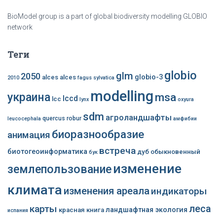
BioModel group is a part of global biodiversity modelling GLOBIO
network
Теги
globio
glm
2050
globio-3
alces alces
2010
fagus sylvatica
modelling
украина
msa
lccd
lcc
lynx
oxyura
sdm
агроландшафты
quercus robur
leucocephala
амфибии
биоразнообразие
анимация
встреча
биотогеоинформатика
дуб обыкновенный
бук
изменение
землепользование
климата
изменения ареала
индикаторы
леса
карты
ландшафтная экология
красная книга
испания