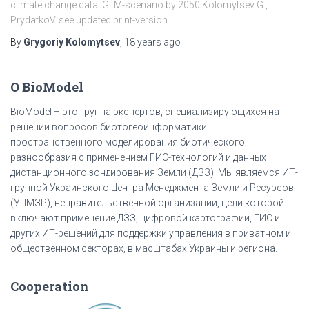
climate change data: GLM-scenario by 2050 Kolomytsev G.,
PrydatkoV. see updated print-version
By
Grygoriy Kolomytsev
,
18 years
ago
О BioModel
BioModel – это группа экспертов, специализирующихся на
решении вопросов биотогеоинформатики:
пространственного моделирования биотического
разнообразия с применением ГИС-технологий и данных
дистанционного зондирования Земли (ДЗЗ). Мы являемся ИТ-
группой Украинского Центра Менеджмента Земли и Ресурсов
(УЦМЗР), неправительственной организации, цели которой
включают применение ДЗЗ, цифровой картографии, ГИС и
других ИТ-решений для поддержки управления в приватном и
общественном секторах, в масштабах Украины и региона.
Cooperation