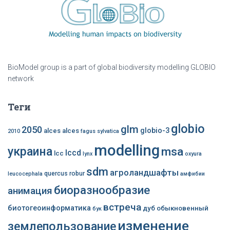
BioModel group is a part of global biodiversity modelling GLOBIO
network
Теги
globio
glm
2050
globio-3
alces alces
2010
fagus sylvatica
modelling
украина
msa
lccd
lcc
lynx
oxyura
sdm
агроландшафты
quercus robur
leucocephala
амфибии
биоразнообразие
анимация
встреча
биотогеоинформатика
дуб обыкновенный
бук
изменение
землепользование