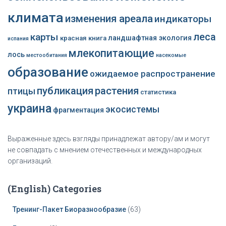
климата
изменения ареала
индикаторы
леса
карты
ландшафтная экология
красная книга
испания
млекопитающие
лось
местообитания
насекомые
образование
ожидаемое распространение
публикация
растения
птицы
статистика
украина
экосистемы
фрагментация
Выраженные здесь взгляды принадлежат автору/ам и могут
не совпадать с мнением отечественных и международных
организаций.
(English) Categories
Тренинг-Пакет Биоразнообразие
(63)