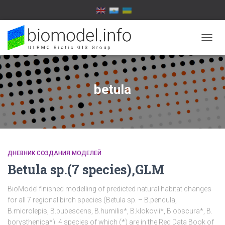
TOGG
NAVIG
betula
ДНЕВНИК СОЗДАНИЯ МОДЕЛЕЙ
Betula sp.(7 species),GLM
BioModel finished modelling of predicted natural habitat changes
for all 7 regional birch species (Betula sp. – B.pendula,
B.microlepis, B.pubescens, B.humilis*, B.klokovii*, B.obscura*, B.
borysthenica*), 4 species of which (*) are in the Red Data Book of