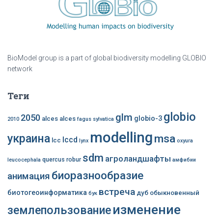
BioModel group is a part of global biodiversity modelling GLOBIO
network
Теги
globio
glm
2050
globio-3
alces alces
2010
fagus sylvatica
modelling
украина
msa
lccd
lcc
lynx
oxyura
sdm
агроландшафты
quercus robur
leucocephala
амфибии
биоразнообразие
анимация
встреча
биотогеоинформатика
дуб обыкновенный
бук
изменение
землепользование