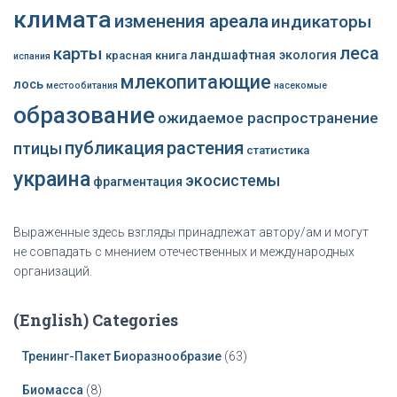
климата
изменения ареала
индикаторы
леса
карты
ландшафтная экология
красная книга
испания
млекопитающие
лось
местообитания
насекомые
образование
ожидаемое распространение
публикация
растения
птицы
статистика
украина
экосистемы
фрагментация
Выраженные здесь взгляды принадлежат автору/ам и могут
не совпадать с мнением отечественных и международных
организаций.
(English) Categories
Тренинг-Пакет Биоразнообразие
(63)
Биомасса
(8)