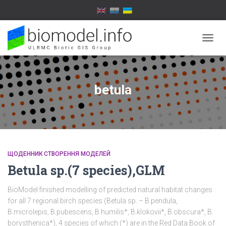
ПЕРЕ
НАВІГ
betula
ЩОДЕННИК СТВОРЕННЯ МОДЕЛЕЙ
Betula sp.(7 species),GLM
BioModel finished modelling of predicted natural habitat changes
for all 7 regional birch species (Betula sp. – B.pendula,
B.microlepis, B.pubescens, B.humilis*, B.klokovii*, B.obscura*, B.
borysthenica*), 4 species of which (*) are in the Red Data Book of