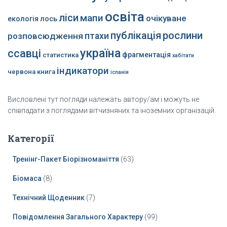
освіта
ліси
мапи
очікуване
екологія
лось
публікація
рослини
розповсюдження
птахи
україна
ссавці
фрагментація
статистика
хабітати
індикатори
червона книга
іспанія
Висловлені тут погляди належать автору/ам і можуть не
співпадати з поглядами вітчизняних та іноземних організацій.
Категорії
Тренінг-Пакет Біорізноманіття
(63)
Біомаса
(8)
Технічний Щоденник
(7)
Повідомлення Загального Характеру
(99)