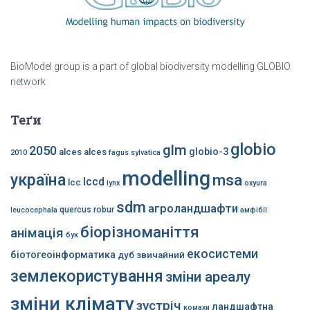
BioModel group is a part of global biodiversity modelling GLOBIO
network
Теґи
globio
glm
2050
globio-3
alces alces
2010
fagus sylvatica
modelling
україна
msa
lccd
lcc
lynx
oxyura
sdm
агроландшафти
quercus robur
leucocephala
амфібії
біорізноманіття
анімація
бук
екосистеми
біотогеоінформатика
дуб звичайний
землекористування
зміни ареалу
зміни клімату
зустріч
ландшафтна
комахи