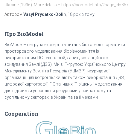
Ukraine (1996). More details – https://biomodel.info/?page_id=357
Автором
Vasyl Prydatko-Dolin
,
18 років
тому
Про BioModel
BioModel – це група експертів з питань біотогеоінформатики:
просторового моделювання біорізноманіття із
використанням ГІС-технологій, даних дистанційного
зондування Землі (ДЗЗ). Ми є ІТ-групою Українскього Центру
Менеджменту Землі та Ресурсів (УЦМЗР), неурядової
організації, цілі котрої включають також використання ДЗЗ,
цифрової картографії, ГІС та інших ІТ-рішень і моделювання
для підтримки управління ресурсами у приватному та
суспільному секторах, в Україні та за її межами
Cooperation