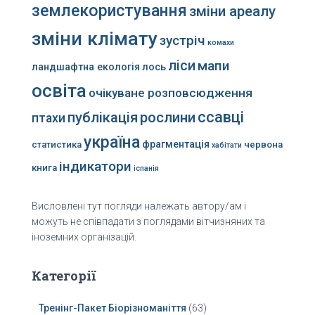
землекористування
зміни ареалу
зміни клімату
зустріч
комахи
ліси
мапи
ландшафтна екологія
лось
освіта
очікуване розповсюдження
ссавці
публікація
рослини
птахи
україна
фрагментація
статистика
червона
хабітати
індикатори
книга
іспанія
Висловлені тут погляди належать автору/ам і
можуть не співпадати з поглядами вітчизняних та
іноземних організацій.
Категорії
Тренінг-Пакет Біорізноманіття
(63)