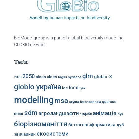
BioModel group is a part of global biodiversity modelling
GLOBIO network
Теґи
glm
2050
globio-3
alces alces
2010
fagus sylvatica
globio україна
lccd
lcc
lynx
modelling
msa
quercus
oxyura leucocephala
sdm
анімація
агроландшафти
robur
амфібії
бук
біорізноманіття
біотогеоінформатика
дуб
екосистеми
звичайний