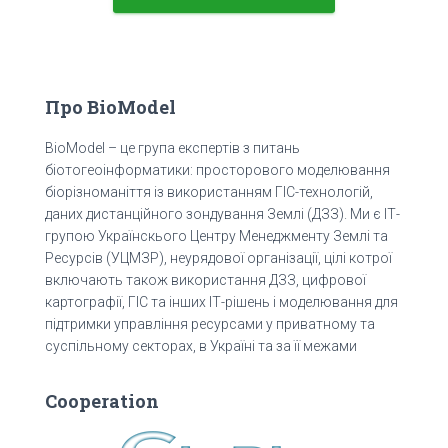
Про BioModel
BioModel – це група експертів з питань
біотогеоінформатики: просторового моделювання
біорізноманіття із використанням ГІС-технологій,
даних дистанційного зондування Землі (ДЗЗ). Ми є ІТ-
групою Українскього Центру Менеджменту Землі та
Ресурсів (УЦМЗР), неурядової організації, цілі котрої
включають також використання ДЗЗ, цифрової
картографії, ГІС та інших ІТ-рішень і моделювання для
підтримки управління ресурсами у приватному та
суспільному секторах, в Україні та за її межами
Cooperation