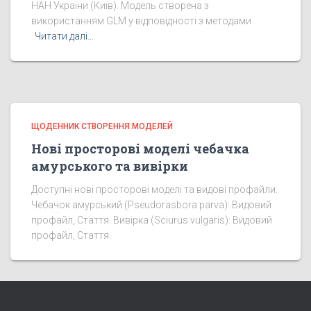
НАН України (Київ). Модель створена з
використанням GLM у відповідності з методами
Читати далі…
ЩОДЕННИК СТВОРЕННЯ МОДЕЛЕЙ
Нові просторові моделі чебачка
амурського та вивірки
Доступні нові просторові моделі та видові профайли.
Чебачок амурський (Pseudorasbora parva): Видовий
профайл, Стаття. Вивірка (Sciurus vulgaris): Видовий
профайл, Стаття.