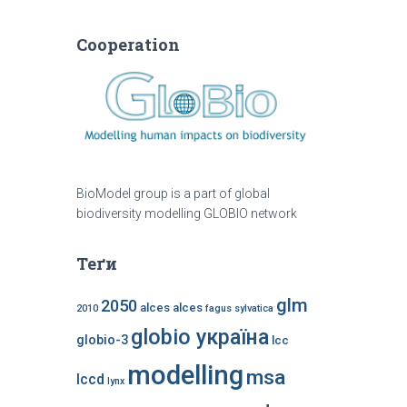
Cooperation
BioModel group is a part of global
biodiversity modelling GLOBIO network
Теґи
glm
2050
alces alces
2010
fagus sylvatica
globio україна
globio-3
lcc
modelling
msa
lccd
lynx