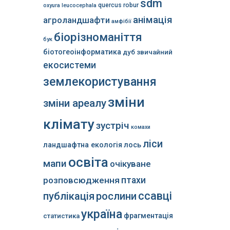
sdm
quercus robur
oxyura leucocephala
анімація
агроландшафти
амфібії
біорізноманіття
бук
біотогеоінформатика
дуб звичайний
екосистеми
землекористування
зміни
зміни ареалу
клімату
зустріч
комахи
ліси
ландшафтна екологія
лось
освіта
мапи
очікуване
розповсюдження
птахи
ссавці
публікація
рослини
україна
фрагментація
статистика