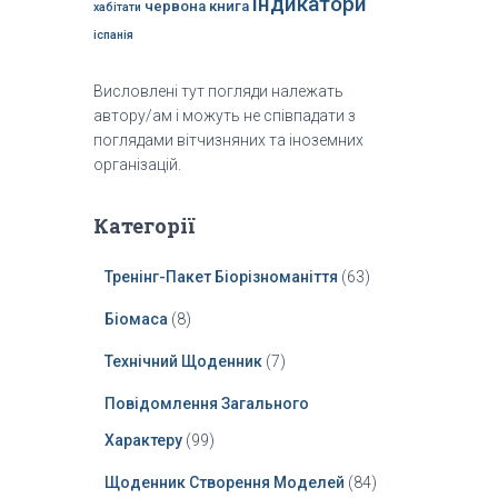
індикатори
червона книга
хабітати
іспанія
Висловлені тут погляди належать
автору/ам і можуть не співпадати з
поглядами вітчизняних та іноземних
організацій.
Категорії
Тренінг-Пакет Біорізноманіття
(63)
Біомаса
(8)
Технічний Щоденник
(7)
Повідомлення Загального
Характеру
(99)
Щоденник Створення Моделей
(84)