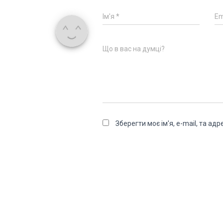
Ім'я
*
Em
Що в вас на думці?
Зберегти моє ім'я, e-mail, та а