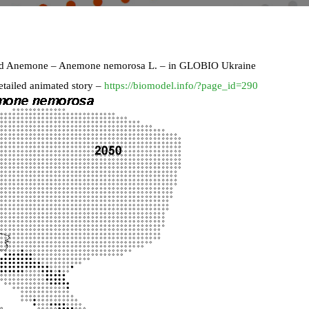
Wood Anemone – Anemone nemorosa L. – in GLOBIO Ukraine
etailed animated story –
https://biomodel.info/?page_id=290