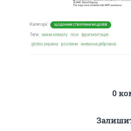
Категорії:
ЩОДЕННИК СТВОРЕННЯ МОДЕЛЕЙ
Теги:
зміни клімату
ліси
фрагментація
globio україна
рослини
анемона дібровна
0 ко
Залишит