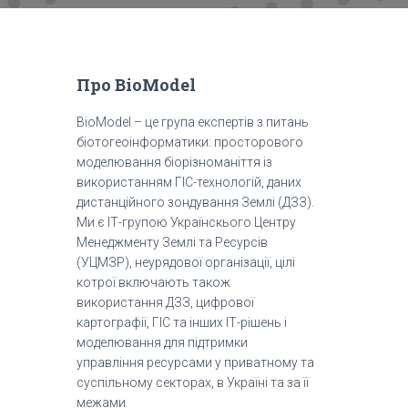
Про BioModel
BioModel – це група експертів з питань
біотогеоінформатики: просторового
моделювання біорізноманіття із
використанням ГІС-технологій, даних
дистанційного зондування Землі (ДЗЗ).
Ми є ІТ-групою Українскього Центру
Менеджменту Землі та Ресурсів
(УЦМЗР), неурядової організації, цілі
котрої включають також
використання ДЗЗ, цифрової
картографії, ГІС та інших ІТ-рішень і
моделювання для підтримки
управління ресурсами у приватному та
суспільному секторах, в Україні та за її
межами