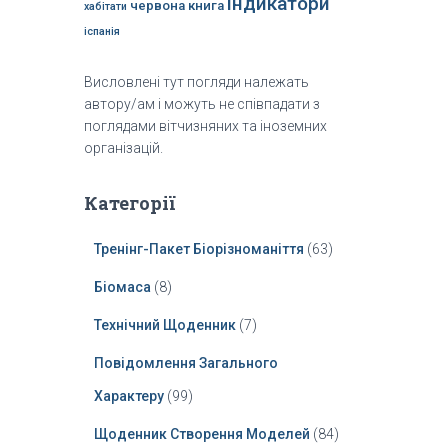
індикатори
червона книга
хабітати
іспанія
Висловлені тут погляди належать
автору/ам і можуть не співпадати з
поглядами вітчизняних та іноземних
організацій.
Категорії
Тренінг-Пакет Біорізноманіття
(63)
Біомаса
(8)
Технічний Щоденник
(7)
Повідомлення Загального
Характеру
(99)
Щоденник Створення Моделей
(84)