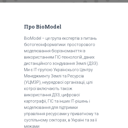
Про BioModel
BioModel – це група експертів з питань
біотогеоінформатики: просторового
моделювання біорізноманіття із
використанням ГІС-технологій, даних
дистанційного зондування Землі (ДЗЗ).
Ми є ІТ-групою Українскього Центру
Менеджменту Землі та Ресурсів
(УЦМЗР), неурядової організації, цілі
котрої включають також
використання ДЗЗ, цифрової
картографії, ГІС та інших ІТ-рішень і
моделювання для підтримки
управління ресурсами у приватному та
суспільному секторах, в Україні та за її
межами