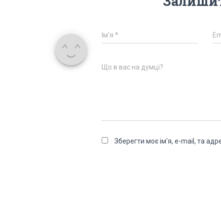
Залишит
Ім'я
*
Em
Що в вас на думці?
Зберегти моє ім'я, e-mail, та а