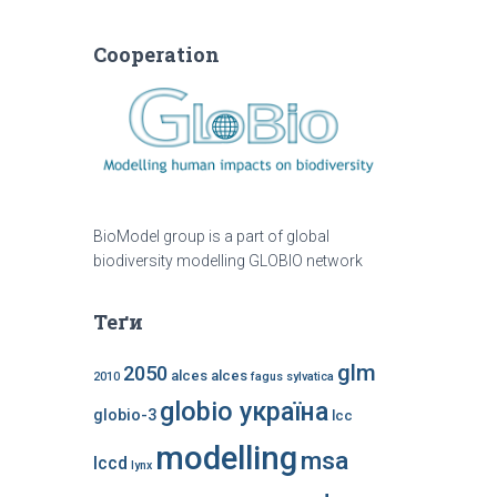
Cooperation
BioModel group is a part of global
biodiversity modelling GLOBIO network
Теґи
glm
2050
alces alces
2010
fagus sylvatica
globio україна
globio-3
lcc
modelling
msa
lccd
lynx