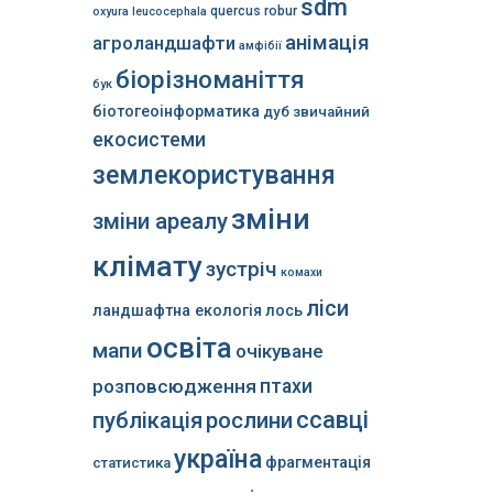
sdm
quercus robur
oxyura leucocephala
анімація
агроландшафти
амфібії
біорізноманіття
бук
біотогеоінформатика
дуб звичайний
екосистеми
землекористування
зміни
зміни ареалу
клімату
зустріч
комахи
ліси
ландшафтна екологія
лось
освіта
мапи
очікуване
розповсюдження
птахи
ссавці
публікація
рослини
україна
фрагментація
статистика