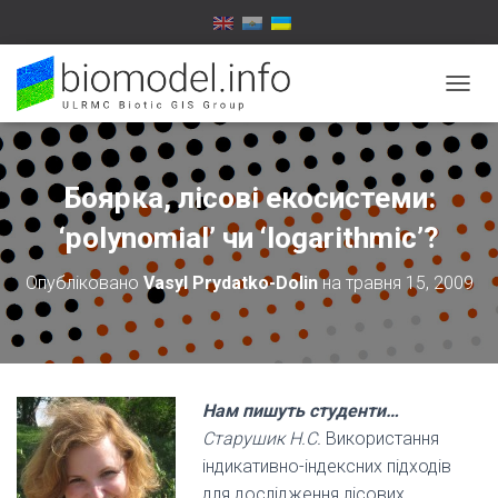
П
Е
Р
Е
М
Боярка, лісові екосистеми:
К
Н
‘polynomial’ чи ‘logarithmic’?
У
Т
Опубліковано
Vasyl Prydatko-Dolin
на
травня 15, 2009
И
Н
А
В
І
Г
Нам пишуть студенти…
А
Старушик Н.С.
Використання
Ц
І
індикативно-індексних підходів
Ю
для дослідження лісових