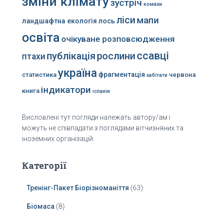
зміни клімату
зустріч
комахи
ліси
мапи
ландшафтна екологія
лось
освіта
очікуване розповсюдження
ссавці
публікація
рослини
птахи
україна
фрагментація
статистика
червона
хабітати
індикатори
книга
іспанія
Висловлені тут погляди належать автору/ам і
можуть не співпадати з поглядами вітчизняних та
іноземних організацій.
Категорії
Тренінг-Пакет Біорізноманіття
(63)
Біомаса
(8)