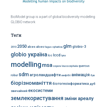
BioModel group is a part of global biodiversity modelling
GLOBIO network
Теґи
glm
2050
globio-3
alces alces
2010
fagus sylvatica
globio україна
lccd
lcc
lynx
modelling
msa
quercus
oxyura leucocephala
sdm
анімація
агроландшафти
robur
амфібії
бук
біорізноманіття
біотогеоінформатика
дуб
екосистеми
звичайний
землекористування
зміни ареалу