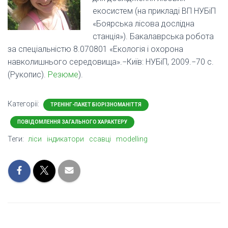
екосистем (на прикладі ВП НУБіП
«Боярська лісова дослідна
станція»). Бакалаврська робота
за спеціальністю 8.070801 «Екологія і охорона
навколишнього середовища».−Київ: НУБіП, 2009.−70 с.
(Рукопис).
Резюме
).
Категорії:
ТРЕНІНГ-ПАКЕТ БІОРІЗНОМАНІТТЯ
ПОВІДОМЛЕННЯ ЗАГАЛЬНОГО ХАРАКТЕРУ
Теги:
ліси
індикатори
ссавці
modelling