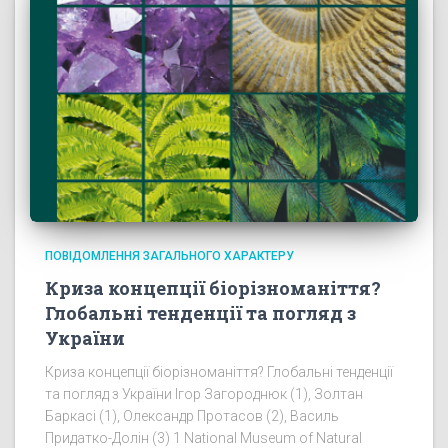
ПОВІДОМЛЕННЯ ЗАГАЛЬНОГО ХАРАКТЕРУ
Криза концепції біорізноманіття?
Глобальні тенденції та погляд з
України
Криза концепції біорізноманіття? Глобальні тенденції
та погляд з України Ігор Загороднюк (1), Золтан
Баркасі (1), Олександр Протасов (2), Василь
Придатко-Долін (3) 1 National Museum of Natural