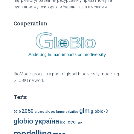
підтримки управління ресурсами у приватному та
суспільному секторах, в Україні та за її межами
Cooperation
BioModel group is a part of global biodiversity modelling
GLOBIO network
Теґи
glm
2050
globio-3
alces alces
2010
fagus sylvatica
globio україна
lccd
lcc
lynx
modelling