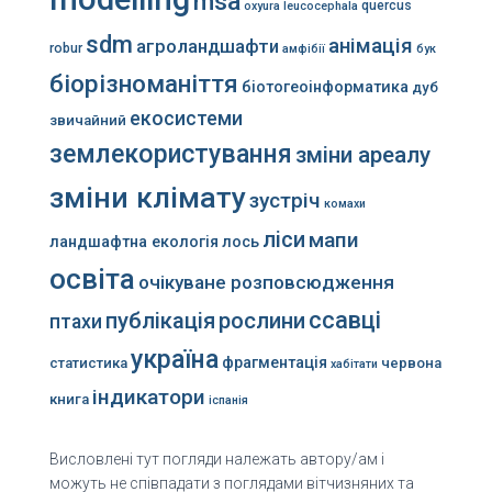
msa
quercus
oxyura leucocephala
sdm
анімація
агроландшафти
robur
амфібії
бук
біорізноманіття
біотогеоінформатика
дуб
екосистеми
звичайний
землекористування
зміни ареалу
зміни клімату
зустріч
комахи
ліси
мапи
ландшафтна екологія
лось
освіта
очікуване розповсюдження
ссавці
публікація
рослини
птахи
україна
фрагментація
статистика
червона
хабітати
індикатори
книга
іспанія
Висловлені тут погляди належать автору/ам і
можуть не співпадати з поглядами вітчизняних та