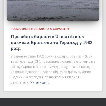
ПОВІДОМЛЕННЯ ЗАГАЛЬНОГО ХАРАКТЕРУ
Про облік барлогів U. maritimus
на о-вах Врангеля та Геральд у 1982
році
У березні-травні 1982 року на сході о. Врангеля (ОВ)
та о. Геральда (ОГ), працювала локальна експедиція з
обліку барлогів білого ведмедя, результати якої іще
не оприлюднювали. Автор відшукав дубль-рукопис
щоденника експедиції та виокремив ключові
результати.
Читати далі…