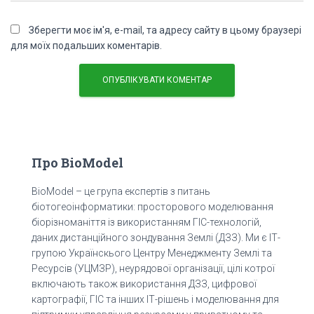
Зберегти моє ім'я, e-mail, та адресу сайту в цьому браузері
для моїх подальших коментарів.
Про BioModel
BioModel – це група експертів з питань
біотогеоінформатики: просторового моделювання
біорізноманіття із використанням ГІС-технологій,
даних дистанційного зондування Землі (ДЗЗ). Ми є ІТ-
групою Українскього Центру Менеджменту Землі та
Ресурсів (УЦМЗР), неурядової організації, цілі котрої
включають також використання ДЗЗ, цифрової
картографії, ГІС та інших ІТ-рішень і моделювання для