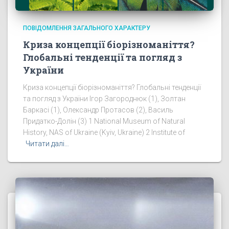
ПОВІДОМЛЕННЯ ЗАГАЛЬНОГО ХАРАКТЕРУ
Криза концепції біорізноманіття?
Глобальні тенденції та погляд з
України
Криза концепції біорізноманіття? Глобальні тенденції
та погляд з України Ігор Загороднюк (1), Золтан
Баркасі (1), Олександр Протасов (2), Василь
Придатко-Долін (3) 1 National Museum of Natural
History, NAS of Ukraine (Kyiv, Ukraine) 2 Institute of
Читати далі…