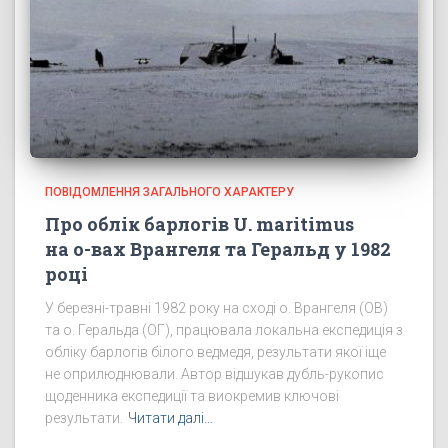
ПОВІДОМЛЕННЯ ЗАГАЛЬНОГО ХАРАКТЕРУ
Про облік барлогів U. maritimus
на о-вах Врангеля та Геральд у 1982
році
У березні-травні 1982 року на сході о. Врангеля (ОВ)
та о. Геральда (ОГ), працювала локальна експедиція з
обліку барлогів білого ведмедя, результати якої іще
не оприлюднювали. Автор відшукав дубль-рукопис
щоденника експедиції та виокремив ключові
результати.
Читати далі…