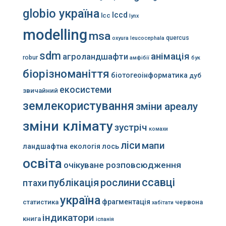
globio україна
lccd
lcc
lynx
modelling
msa
quercus
oxyura leucocephala
sdm
анімація
агроландшафти
robur
амфібії
бук
біорізноманіття
біотогеоінформатика
дуб
екосистеми
звичайний
землекористування
зміни ареалу
зміни клімату
зустріч
комахи
ліси
мапи
ландшафтна екологія
лось
освіта
очікуване розповсюдження
ссавці
публікація
рослини
птахи
україна
фрагментація
статистика
червона
хабітати
індикатори
книга
іспанія