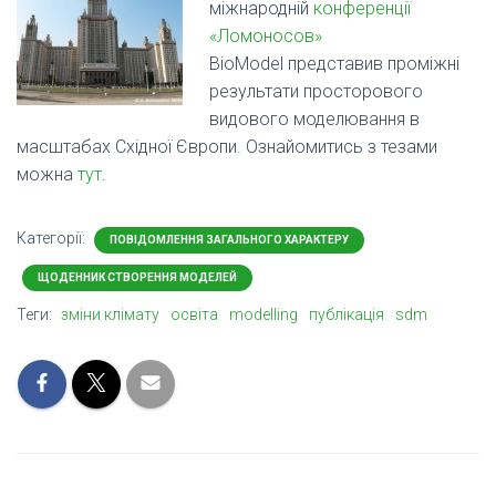
міжнародній
конференції
«Ломоносов»
BioModel представив проміжні
результати просторового
видового моделювання в
масштабах Східної Європи. Ознайомитись з тезами
можна
тут
.
Категорії:
ПОВІДОМЛЕННЯ ЗАГАЛЬНОГО ХАРАКТЕРУ
ЩОДЕННИК СТВОРЕННЯ МОДЕЛЕЙ
Теги:
зміни клімату
освіта
modelling
публікація
sdm