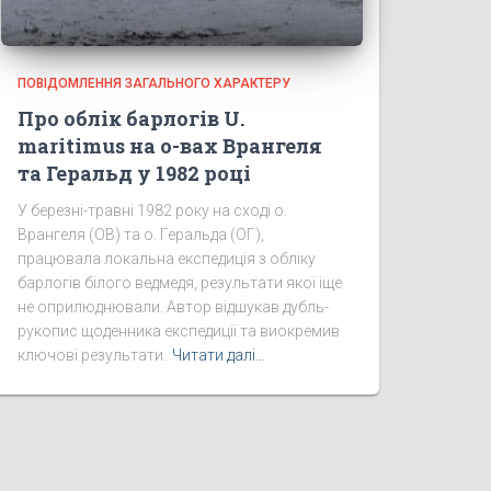
ПОВІДОМЛЕННЯ ЗАГАЛЬНОГО ХАРАКТЕРУ
Про облік барлогів U.
maritimus на о-вах Врангеля
та Геральд у 1982 році
У березні-травні 1982 року на сході о.
Врангеля (ОВ) та о. Геральда (ОГ),
працювала локальна експедиція з обліку
барлогів білого ведмедя, результати якої іще
не оприлюднювали. Автор відшукав дубль-
рукопис щоденника експедиції та виокремив
ключові результати.
Читати далі…