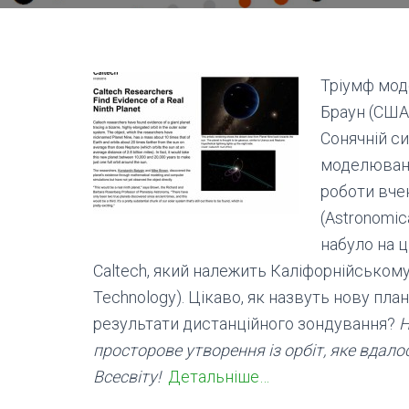
Тріумф мод
Браун (США)
Сонячній с
моделювання
роботи вче
(Astronomic
набуло на ц
Caltech, який належить Каліфорнійському ін
Technology). Цікаво, як назвуть нову план
результати дистанційного зондування?
Н
просторове утворення із орбіт, яке вдало
Всесвіту!
Детальніше…