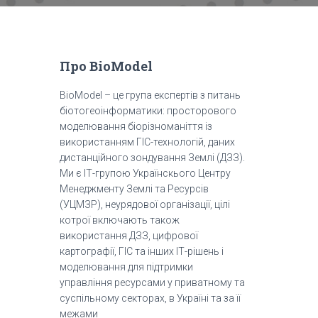
Про BioModel
BioModel – це група експертів з питань
біотогеоінформатики: просторового
моделювання біорізноманіття із
використанням ГІС-технологій, даних
дистанційного зондування Землі (ДЗЗ).
Ми є ІТ-групою Українскього Центру
Менеджменту Землі та Ресурсів
(УЦМЗР), неурядової організації, цілі
котрої включають також
використання ДЗЗ, цифрової
картографії, ГІС та інших ІТ-рішень і
моделювання для підтримки
управління ресурсами у приватному та
суспільному секторах, в Україні та за її
межами