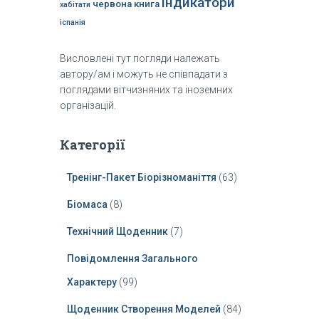
індикатори
червона книга
хабітати
іспанія
Висловлені тут погляди належать
автору/ам і можуть не співпадати з
поглядами вітчизняних та іноземних
організацій.
Категорії
Тренінг-Пакет Біорізноманіття
(63)
Біомаса
(8)
Технічний Щоденник
(7)
Повідомлення Загального
Характеру
(99)
Щоденник Створення Моделей
(84)