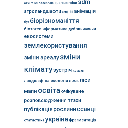
sdm
quercus robur
oxyura leucocephala
анімація
агроландшафти
амфібії
біорізноманіття
бук
біотогеоінформатика
дуб звичайний
екосистеми
землекористування
зміни
зміни ареалу
клімату
зустріч
комахи
ліси
ландшафтна екологія
лось
освіта
мапи
очікуване
розповсюдження
птахи
ссавці
публікація
рослини
україна
фрагментація
статистика