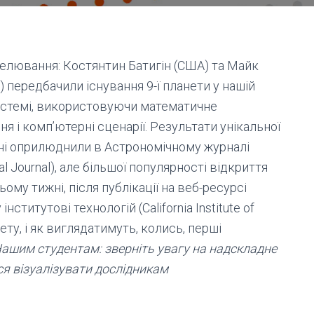
елювання: Костянтин Батигін (США) та Майк
 передбачили існування 9-ї планети у нашій
истемі, використовуючи математичне
 і комп’ютерні сценарії. Результати унікальної
ні оприлюднили в Астрономічному журналі
al Journal), але більшої популярності відкриття
ьому тижні, після публікації на веб-ресурсі
ститутові технологій (California Institute of
ету, і як виглядатимуть, колись, перші
ашим студентам: зверніть увагу на надскладне
ся візуалізувати дослідникам