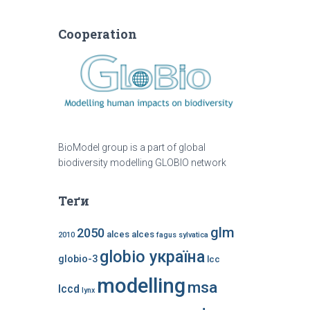
Cooperation
BioModel group is a part of global
biodiversity modelling GLOBIO network
Теґи
glm
2050
alces alces
2010
fagus sylvatica
globio україна
globio-3
lcc
modelling
msa
lccd
lynx