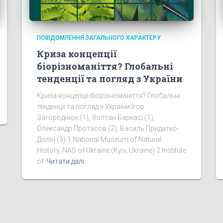
ПОВІДОМЛЕННЯ ЗАГАЛЬНОГО ХАРАКТЕРУ
Криза концепції
біорізноманіття? Глобальні
тенденції та погляд з України
Криза концепції біорізноманіття? Глобальні
тенденції та погляд з України Ігор
Загороднюк (1), Золтан Баркасі (1),
Олександр Протасов (2), Василь Придатко-
Долін (3) 1 National Museum of Natural
History, NAS of Ukraine (Kyiv, Ukraine) 2 Institute
of
Читати далі…