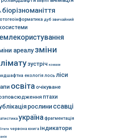
анімація
гроландшафти
амфібії
біорізноманіття
к
іотогеоінформатика
дуб звичайний
косистеми
емлекористування
зміни
міни ареалу
клімату
зустріч
комахи
ліси
андшафтна екологія
лось
освіта
апи
очікуване
озповсюдження
птахи
ссавці
ублікація
рослини
україна
фрагментація
татистика
індикатори
червона книга
бітати
панія