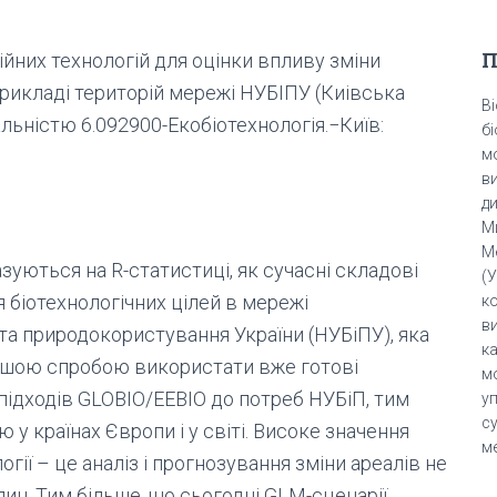
П
них технологій для оцінки впливу зміни
 прикладі територій мережі НУБІПУ (Киівська
Bi
льністю 6.092900-Екобіотехнологія.−Київ:
б
м
в
д
М
М
азуються на R-статистиці, як сучасні складові
(У
я біотехнологічних цілей в мережі
к
в
та природокористування України (НУБіПУ), яка
ка
ершою спробою використати вже готові
м
ідходів GLOBIO/EEBIO до потреб НУБіП, тим
у
су
у країнах Європи і у світі. Високе значення
м
огії – це аналіз і прогнозування зміни ареалів не
лин. Тим більше, що сьогодні GLM-сценарії