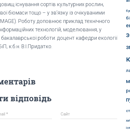
а
едовищ існування сортів культурних рослин,
бу
ої біомаси тощо – у зв’язку із очікуваними
б
, IMAGE). Роботу доповнює приклад технічного
е
нформаційних технологій, моделювання, у
з
 бакалаврської роботи: доцент кафедри екології
, к.б.н. В.І.Придатко.
з
л
ментарів
м
р
и відповідь
п
с
ail
*
Сайт
ха
іс