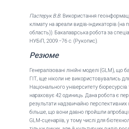
Пастерук В.В.
Використання геоінформацій
клімату на ареали видів-індикаторів (на
область)). Бакалаврська робота за спеціа
НУБіП, 2009.−76 с. (Рукопис).
Резюме
Генералізовані лінійні моделі (GLM), що б
ГІТ, іще ніколи не використовувались дл
Національного університету біоресурсів 
нараховує 42 одиниць. Дана робота є п
результати надзвичайно перспективних п
більше, що вони давно пройшли апробацію 
GLM-сценаріїв, у тому числі для біотехнол
тільки диких, але й культурних видів рос