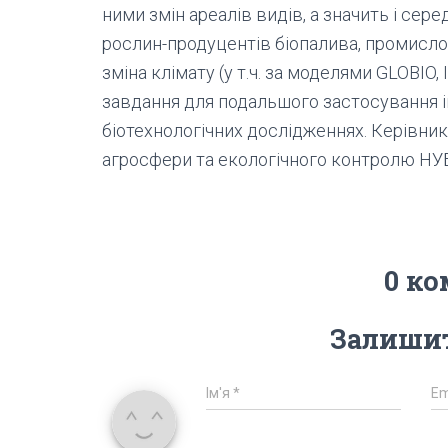
ними змін ареалів видів, а значить і сер
рослин-продуцентів біопалива, промислов
зміна клімату (у т.ч. за моделями GLOBIO
завдання для подальшого застосування і
біотехнологічних дослідженнях. Керівник
агросфери та екологічного контролю НУБіП
0 ко
Залишит
Ім'я
*
Em