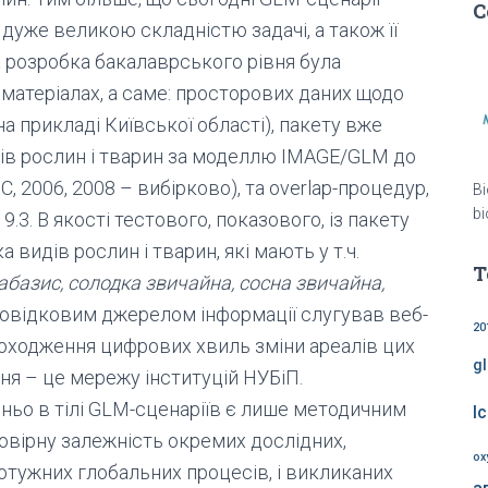
C
з дуже великою складністю задачі, а також її
а розробка бакалаврського рівня була
матеріалах, а саме: просторових даних щодо
а прикладі Київської області), пакету вже
дів рослин і тварин за моделлю IMAGE/GLM до
 2006, 2008 – вибірково), та overlap-процедур,
Bi
bi
.3. В якості тестового, показового, із пакету
видів рослин і тварин, які мають у т.ч.
Т
абазис, солодка звичайна, сосна звичайна,
Довідковим джерелом інформації слугував веб-
20
проходження цифрових хвиль зміни ареалів цих
g
ня – це мережу інституцій НУБіП.
ьо в тілі GLM-сценаріїв є лише методичним
l
вірну залежність окремих дослідних,
ox
отужних глобальних процесів, і викликаних