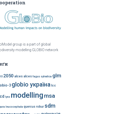
ooperation
oModel group is a part of global
odiversity modelling GLOBIO network
еґи
glm
2050
alces alces
10
fagus sylvatica
globio україна
lobio-3
lcc
modelling
msa
ccd
lynx
sdm
quercus robur
yura leucocephala