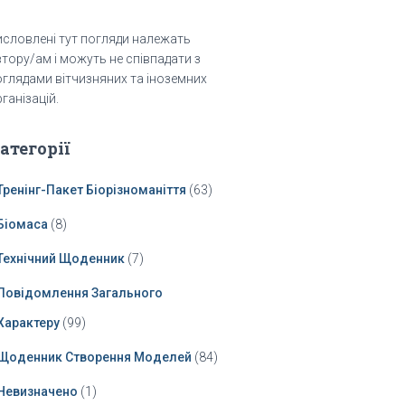
исловлені тут погляди належать
тору/ам і можуть не співпадати з
оглядами вітчизняних та іноземних
ганізацій.
атегорії
Тренінг-Пакет Біорізноманіття
(63)
Біомаса
(8)
Технічний Щоденник
(7)
Повідомлення Загального
Характеру
(99)
Щоденник Створення Моделей
(84)
Невизначено
(1)