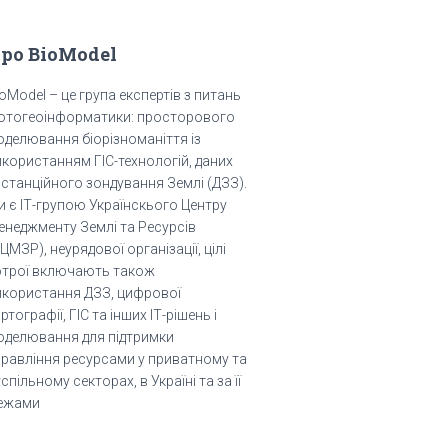
ро BioModel
oModel – це група експертів з питань
іотогеоінформатики: просторового
оделювання біорізноманіття із
икористанням ГІС-технологій, даних
истанційного зондування Землі (ДЗЗ).
и є ІТ-групою Українскього Центру
енеджменту Землі та Ресурсів
ЦМЗР), неурядової організації, цілі
отрої включають також
икористання ДЗЗ, цифрової
ртографії, ГІС та інших ІТ-рішень і
оделювання для підтримки
правління ресурсами у приватному та
спільному секторах, в Україні та за її
ежами