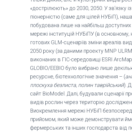
«дострілюють» до 2030, 2050. У зв’язку і
піонерністю (саме для цілей НУБіП), наш
побудована лише на найбільш доступних 
мережі інституцій НУБіПУ (в основному, н
готових GLM-сценаріїв зміни ареалів ви
2050 року (за даними проекту MNP ULRMC,
виконаних в ГІС-середовищі ESRI ArcMap 9
GLOBIO/EEBIO було вибрано лише декілька 
ресурсне, біотехнологічне значення – (
ан
плоскуха безлиста, полин таврійський
). 
сайт BioModel. Далі, будували сценарії 
видів рослин через територію досліджен
Виокремлення мережі НУБіП безпосередн
прийомом, який може демонструвати ймо
фермерських та інших господарств від п