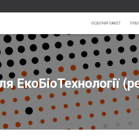
ОСВІТНІЙ ПАКЕТ
ПУБЛ
я ЕкоБіоТехнології (