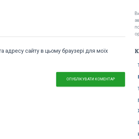
В
ав
п
ор
К
, та адресу сайту в цьому браузері для моїх