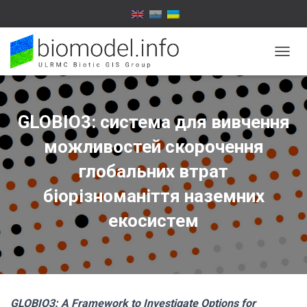
П
Е
Р
Е
М
GLOBIO3: система для вивчення
К
Н
можливостей скорочення
У
Т
глобальних втрат
И
біорізноманіття наземних
Н
А
екосистем
В
І
Г
А
Ц
І
Ю
GLOBIO3: A Framework to Investigate Options for