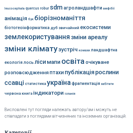
sdm
агроландшафти
quercus robur
leucocephala
амфібії
біорізноманіття
анімація
бук
екосистеми
біотогеоінформатика
дуб звичайний
землекористування
зміни ареалу
зміни клімату
зустріч
ландшафтна
комахи
освіта
ліси
мапи
очікуване
екологія
лось
публікація
рослини
розповсюдження
птахи
україна
ссавці
фрагментація
статистика
хабітати
індикатори
червона книга
іспанія
Висловлені тут погляди належать автору/ам і можуть не
співпадати з поглядами вітчизняних та іноземних організацій.
Категорії