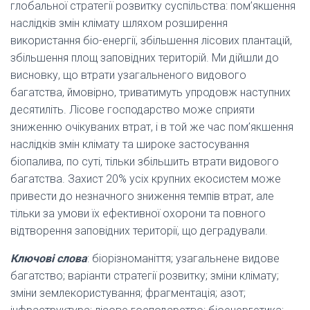
глобальної стратегії розвитку суспільства: пом’якшення
наслідків змін клімату шляхом розширення
використання біо-енергії, збільшення лісових плантацій,
збільшення площ заповідних територій. Ми дійшли до
висновку, що втрати узагальненого видового
багатства, ймовірно, триватимуть упродовж наступних
десятиліть. Лісове господарство може сприяти
зниженню очікуваних втрат, і в той же час пом’якшення
наслідків змін клімату та широке застосування
біопалива, по суті, тільки збільшить втрати видового
багатства. Захист 20% усіх крупних екосистем може
привести до незначного зниження темпів втрат, але
тільки за умови їх ефективної охорони та повного
відтворення заповідних території, що деградували.
Ключові слова
: біорізноманіття; узагальнене видове
багатство; варіанти стратегії розвитку; зміни клімату;
зміни землекористування; фрагментація; азот;