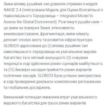
Зміни впливу рушійних сил довкілля отримані з моделі
IMAGE 2.4 (Інтегрована Модель для Оцінки Всесвітнього
Навколишнього Середовища – Integrated Model to
Assess the Global Environment). Розглянуті рушійні сили –
це зміни на поверхні Землі, інтенсивність
землекористування, фрагментація, зміни клімату,
депозит сполук азоту та розвиток інфраструктури.
GLOBIO3 адресована до (I) впливу рушійних сил
навколишнього середовища на узагальнене видове
багатство та їх питомій значущості; (II) очікувані
тенденції в ході здійснення різних сценаріїв майбутнього;
та (III) ймовірні наслідки прийняття різних варіантів
політичних заходів. GLOBIO3 була успішно використана
в ході проведення декількох комплексних регіональних
та глобальних досліджень.
Визначений потенціал зниження втрат узагальненого
видового багатства для трьох різних варіантів