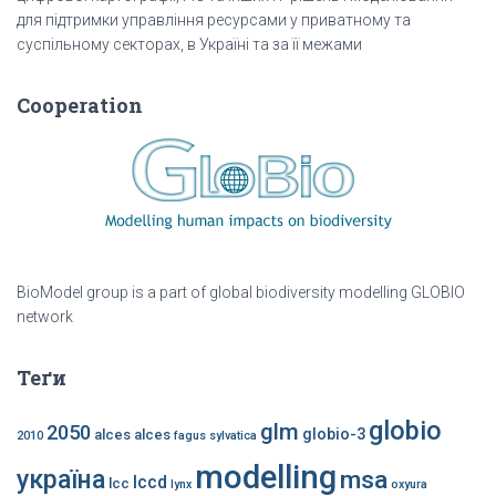
для підтримки управління ресурсами у приватному та
суспільному секторах, в Україні та за її межами
Cooperation
BioModel group is a part of global biodiversity modelling GLOBIO
network
Теґи
globio
glm
2050
globio-3
alces alces
2010
fagus sylvatica
modelling
україна
msa
lccd
lcc
lynx
oxyura