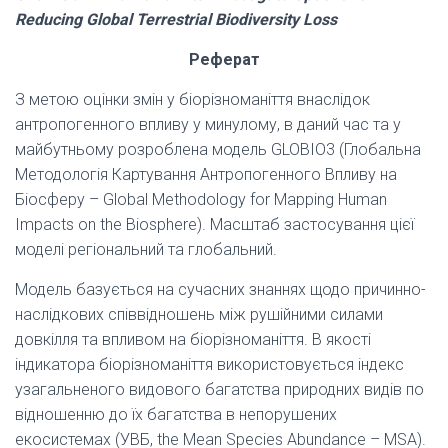
Reducing Global Terrestrial Biodiversity Loss
Реферат
З метою оцінки змін у біорізноманіття внаслідок
антропогенного впливу у минулому, в даний час та у
майбутньому розроблена модель GLOBIO3 (Глобальна
Методологія Картування Антропогенного Впливу на
Біосферу – Global Methodology for Mapping Human
Impacts on the Biosphere). Масштаб застосування цієї
моделі регіональний та глобальний.
Модель базується на сучасних знаннях щодо причинно-
наслідкових співвідношень між рушійними силами
довкілля та впливом на біорізноманіття. В якості
індикатора біорізноманіття використовується індекс
узагальненого видового багатства природних видів по
відношенню до їх багатства в непорушених
екосистемах (УВБ, the Mean Species Abundance – MSA).