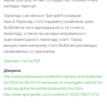
інфраструктура; лісове господарство; біоенергетика;
заповідні території.
Переклад з англійської: Григорій Коломицев.
Увага! Переклад статті поданий в ознайомчих цілях,
BioModel не несе відповідальність за точність
перекладу, а також за наслідки неправильного
трактування даного перекладу статті. Перед
використання матеріалів статті BioModel рекомендує
ознайомитись з її оригіналом.
Оригінал статті в PDF
Джерела
:
http://www.planbureauvoordeleefomgeving.nl/en/publicatio
ns/2009/GLOBIO3-A-Framework-to-investigate-options-for-
reducing-global-terrestrial-biodiversity-loss.html
http://www.springerlink.com/content/tr13200728471072/