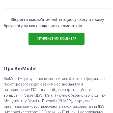
Зберегти моє ім'я, e-mail, та адресу сайту в цьому
браузері для моїх подальших коментарів.
Про BioModel
BioModel – це група експертів з питань біотогеоінформатики:
просторового моделювання біорізноманіття із
використанням ГІС-технологій, даних дистанційного
зондування Землі (ДЗЗ). Ми є ІТ-групою Українскього Центру
Менеджменту Землі та Ресурсів (УЦМЗР), неурядової
організації, цілі котрої включають також використання ДЗЗ,
цифрової картографії, ГІС та інших ІТ-рішень і моделювання