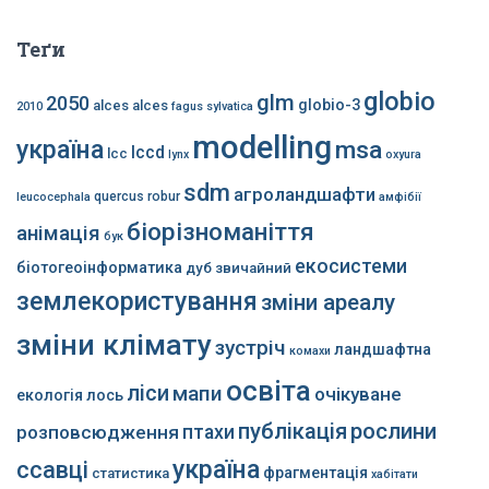
Теґи
globio
glm
2050
globio-3
alces alces
2010
fagus sylvatica
modelling
україна
msa
lccd
lcc
lynx
oxyura
sdm
агроландшафти
quercus robur
leucocephala
амфібії
біорізноманіття
анімація
бук
екосистеми
біотогеоінформатика
дуб звичайний
землекористування
зміни ареалу
зміни клімату
зустріч
ландшафтна
комахи
освіта
ліси
мапи
очікуване
екологія
лось
публікація
рослини
розповсюдження
птахи
україна
ссавці
фрагментація
статистика
хабітати