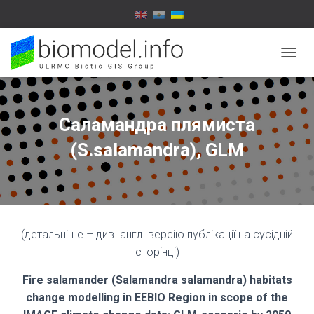
П
Е
Р
Е
М
Саламандра плямиста
К
Н
(S.salamandra), GLM
У
Т
И
Н
А
В
(детальніше – див. англ. версію публікації на сусідній
І
Г
сторінці)
А
Ц
Fire salamander (
Salamandra
salamandra) habitats
І
change modelling in EEBIO Region in scope of the
Ю