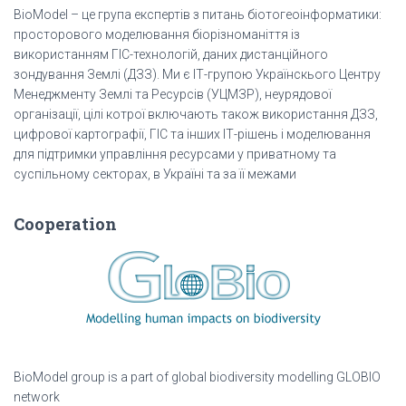
BioModel – це група експертів з питань біотогеоінформатики:
просторового моделювання біорізноманіття із
використанням ГІС-технологій, даних дистанційного
зондування Землі (ДЗЗ). Ми є ІТ-групою Українскього Центру
Менеджменту Землі та Ресурсів (УЦМЗР), неурядової
організації, цілі котрої включають також використання ДЗЗ,
цифрової картографії, ГІС та інших ІТ-рішень і моделювання
для підтримки управління ресурсами у приватному та
суспільному секторах, в Україні та за її межами
Cooperation
BioModel group is a part of global biodiversity modelling GLOBIO
network