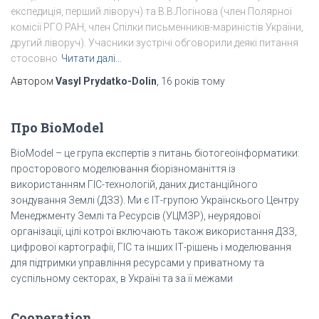
експедиція, перший ліворуч) та В.В.Логінова (член Полярної
комісії РГО РАН, член Спілки письменників-мариністів України,
другий ліворуч). Учасники зустрічі обговорили деякі питання
стосовно
Читати далі…
Автором
Vasyl Prydatko-Dolin
,
16 років
тому
Про BioModel
BioModel – це група експертів з питань біотогеоінформатики:
просторового моделювання біорізноманіття із
використанням ГІС-технологій, даних дистанційного
зондування Землі (ДЗЗ). Ми є ІТ-групою Українскього Центру
Менеджменту Землі та Ресурсів (УЦМЗР), неурядової
організації, цілі котрої включають також використання ДЗЗ,
цифрової картографії, ГІС та інших ІТ-рішень і моделювання
для підтримки управління ресурсами у приватному та
суспільному секторах, в Україні та за її межами
Cooperation