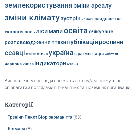
землекористування
зміни ареалу
зміни клімату
зустріч
ландшафтна
комахи
освіта
ліси
мапи
очікуване
екологія
лось
публікація
рослини
розповсюдження
птахи
україна
ссавці
фрагментація
статистика
хабітати
індикатори
червона книга
іспанія
Висловлені тут погляди належать автору/ам і можуть не
співпадати з поглядами вітчизняних та іноземних організацій.
Категорії
Тренінг-Пакет Біорізноманіття
(63)
Біомаса
(8)