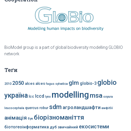
BioModel group is a part of global biodiversity modelling GLOBIO
network
Теґи
globio
glm
2050
globio-3
alces alces
2010
fagus sylvatica
modelling
україна
msa
lccd
lcc
lynx
oxyura
sdm
агроландшафти
quercus robur
leucocephala
амфібії
біорізноманіття
анімація
бук
екосистеми
біотогеоінформатика
дуб звичайний