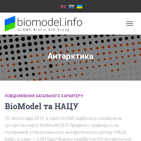
ПЕРЕ
НАВІГ
Антарктика
ПОВІДОМЛЕННЯ ЗАГАЛЬНОГО ХАРАКТЕРУ
BioModel та НАЦУ
20 листопада 2010: в офісі ULRMC відбулась ознайомча
зустріч експерту BioModel (В.И.Придатко, праворуч) та
полярників з Національного антарктичного центру (НАЦУ,
Київ), а саме: – С.М.Недогібченко (майбутня XVI антарктична