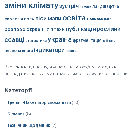
зміни клімату
зустріч
ландшафтна
комахи
освіта
ліси
мапи
очікуване
екологія
лось
публікація
рослини
розповсюдження
птахи
україна
ссавці
фрагментація
статистика
хабітати
індикатори
червона книга
іспанія
Висловлені тут погляди належать автору/ам і можуть не
співпадати з поглядами вітчизняних та іноземних організацій.
Категорії
Тренінг-Пакет Біорізноманіття
(63)
Біомаса
(8)
Технічний Щоденник
(7)