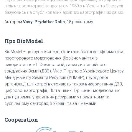
лісів в агроландшафти протягом 1980-х в Україні та Білорусії
базуючись на опублікованих архівних картографічних даних.
Автором
Vasyl Prydatko-Dolin
,
18 років
тому
Про BioModel
BioModel – це група експертів з питань біотогеоінформатики:
просторового моделювання біорізноманіття із
використанням ГІС-технологій, даних дистанційного
зондування Землі (ДЗЗ). Ми є ІТ-групою Українскього Центру
Менеджменту Землі та Ресурсів (УЦМЗР), неурядової
організації, цілі котрої включають також використання ДЗЗ,
цифрової картографії, ГІС та інших ІТ-рішень і моделювання
для підтримки управління ресурсами у приватному та
суспільному секторах, в Україні та за її межами
Cooperation