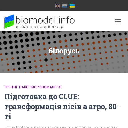
ПЕРЕ
НАВІГ
білорусь
ТРЕНІНГ-ПАКЕТ БІОРІЗНОМАНІТТЯ
Підготовка до CLUE:
трансформація лісів а агро, 80-
ті
Група BioModel реконструювала трансформацію природніх