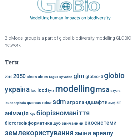
BioModel group is a part of global biodiversity modelling GLOBIO
network
Теґи
globio
glm
2050
globio-3
alces alces
2010
fagus sylvatica
modelling
україна
msa
lccd
lcc
lynx
oxyura
sdm
агроландшафти
quercus robur
leucocephala
амфібії
біорізноманіття
анімація
бук
екосистеми
біотогеоінформатика
дуб звичайний
землекористування
зміни ареалу