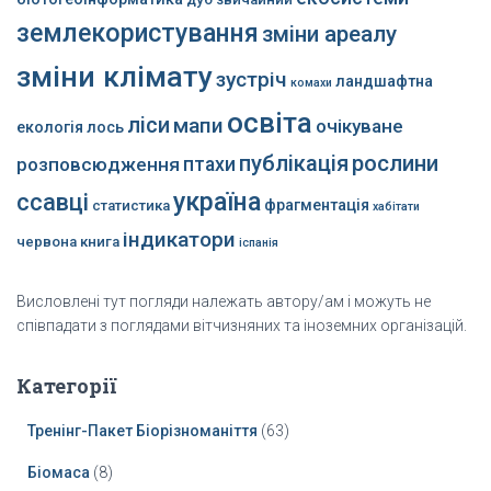
землекористування
зміни ареалу
зміни клімату
зустріч
ландшафтна
комахи
освіта
ліси
мапи
очікуване
екологія
лось
публікація
рослини
розповсюдження
птахи
україна
ссавці
фрагментація
статистика
хабітати
індикатори
червона книга
іспанія
Висловлені тут погляди належать автору/ам і можуть не
співпадати з поглядами вітчизняних та іноземних організацій.
Категорії
Тренінг-Пакет Біорізноманіття
(63)
Біомаса
(8)