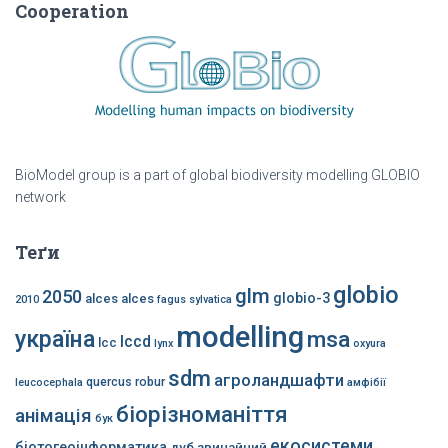
Cooperation
BioModel group is a part of global biodiversity modelling GLOBIO
network
Теґи
globio
glm
2050
globio-3
alces alces
2010
fagus sylvatica
modelling
україна
msa
lccd
lcc
lynx
oxyura
sdm
агроландшафти
quercus robur
leucocephala
амфібії
біорізноманіття
анімація
бук
екосистеми
біотогеоінформатика
дуб звичайний