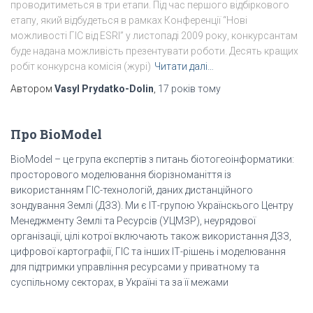
проводитиметься в три етапи. Під час першого відбіркового
етапу, який відбудеться в рамках Конференції “Нові
можливості ГІС від ESRI” у листопаді 2009 року, конкурсантам
буде надана можливість презентувати роботи. Десять кращих
робіт конкурсна комісія (журі)
Читати далі…
Автором
Vasyl Prydatko-Dolin
,
17 років
тому
Про BioModel
BioModel – це група експертів з питань біотогеоінформатики:
просторового моделювання біорізноманіття із
використанням ГІС-технологій, даних дистанційного
зондування Землі (ДЗЗ). Ми є ІТ-групою Українскього Центру
Менеджменту Землі та Ресурсів (УЦМЗР), неурядової
організації, цілі котрої включають також використання ДЗЗ,
цифрової картографії, ГІС та інших ІТ-рішень і моделювання
для підтримки управління ресурсами у приватному та
суспільному секторах, в Україні та за її межами