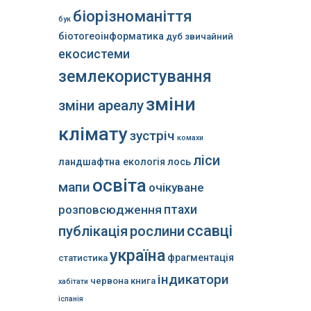
біорізноманіття
бук
біотогеоінформатика
дуб звичайний
екосистеми
землекористування
зміни
зміни ареалу
клімату
зустріч
комахи
ліси
ландшафтна екологія
лось
освіта
мапи
очікуване
розповсюдження
птахи
ссавці
публікація
рослини
україна
фрагментація
статистика
індикатори
червона книга
хабітати
іспанія