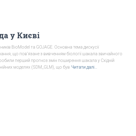
да у Києві
авників BioModel та GOJAGE. Основна тема дискусії
ння, що пов’язане з вивченням біології шакала звичайного
озробили перший прогноз змін поширення шакала у Східній
лінійних моделях (SDM_GLM), що був
Читати далі…