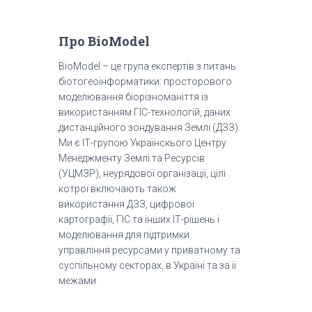
Про BioModel
BioModel – це група експертів з питань
біотогеоінформатики: просторового
моделювання біорізноманіття із
використанням ГІС-технологій, даних
дистанційного зондування Землі (ДЗЗ).
Ми є ІТ-групою Українскього Центру
Менеджменту Землі та Ресурсів
(УЦМЗР), неурядової організації, цілі
котрої включають також
використання ДЗЗ, цифрової
картографії, ГІС та інших ІТ-рішень і
моделювання для підтримки
управління ресурсами у приватному та
суспільному секторах, в Україні та за її
межами