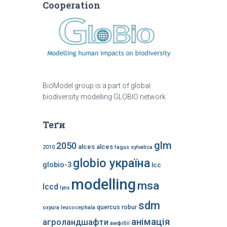
Cooperation
BioModel group is a part of global
biodiversity modelling GLOBIO network
Теґи
glm
2050
alces alces
2010
fagus sylvatica
globio україна
globio-3
lcc
modelling
msa
lccd
lynx
sdm
quercus robur
oxyura leucocephala
анімація
агроландшафти
амфібії