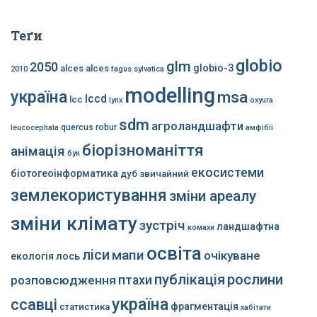
Теґи
globio
glm
2050
globio-3
alces alces
2010
fagus sylvatica
modelling
україна
msa
lccd
lcc
lynx
oxyura
sdm
агроландшафти
quercus robur
leucocephala
амфібії
біорізноманіття
анімація
бук
екосистеми
біотогеоінформатика
дуб звичайний
землекористування
зміни ареалу
зміни клімату
зустріч
ландшафтна
комахи
освіта
ліси
мапи
очікуване
екологія
лось
публікація
рослини
розповсюдження
птахи
україна
ссавці
фрагментація
статистика
хабітати