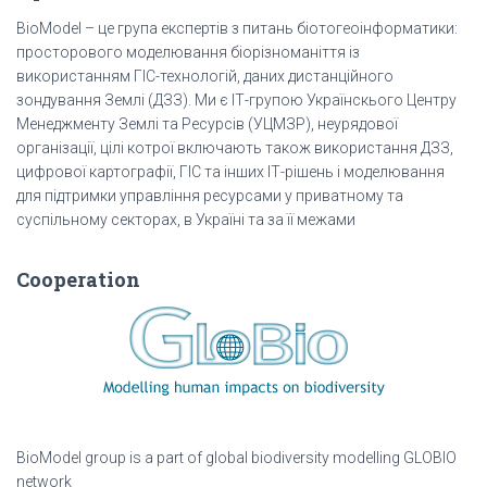
BioModel – це група експертів з питань біотогеоінформатики:
просторового моделювання біорізноманіття із
використанням ГІС-технологій, даних дистанційного
зондування Землі (ДЗЗ). Ми є ІТ-групою Українскього Центру
Менеджменту Землі та Ресурсів (УЦМЗР), неурядової
організації, цілі котрої включають також використання ДЗЗ,
цифрової картографії, ГІС та інших ІТ-рішень і моделювання
для підтримки управління ресурсами у приватному та
суспільному секторах, в Україні та за її межами
Cooperation
BioModel group is a part of global biodiversity modelling GLOBIO
network