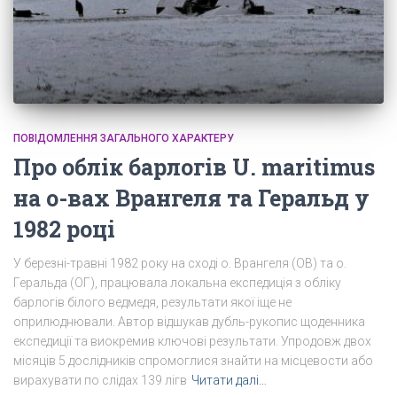
ПОВІДОМЛЕННЯ ЗАГАЛЬНОГО ХАРАКТЕРУ
Про облік барлогів U. maritimus
на о-вах Врангеля та Геральд у
1982 році
У березні-травні 1982 року на сході о. Врангеля (ОВ) та о.
Геральда (ОГ), працювала локальна експедиція з обліку
барлогів білого ведмедя, результати якої іще не
оприлюднювали. Автор відшукав дубль-рукопис щоденника
експедиції та виокремив ключові результати. Упродовж двох
місяців 5 дослідників спромоглися знайти на місцевости або
вирахувати по слідах 139 лігв
Читати далі…