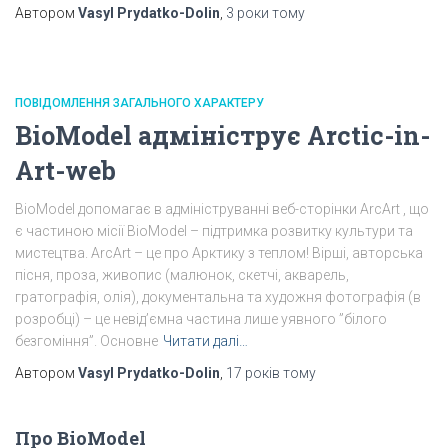
Автором
Vasyl Prydatko-Dolin
,
3 роки
тому
ПОВІДОМЛЕННЯ ЗАГАЛЬНОГО ХАРАКТЕРУ
BioModel адмініструє Arctic-in-
Art-web
BioModel допомагає в адмініструванні веб-сторінки ArcArt , що
є частиною місії BioModel – підтримка розвитку культури та
мистецтва. ArcArt – це про Арктику з теплом! Вірші, авторська
пісня, проза, живопис (малюнок, скетчі, акварель,
гратографія, олія), документальна та художня фотографія (в
розробці) – це невід’ємна частина лише уявного ”білого
безгоміння”. Основне
Читати далі…
Автором
Vasyl Prydatko-Dolin
,
17 років
тому
Про BioModel