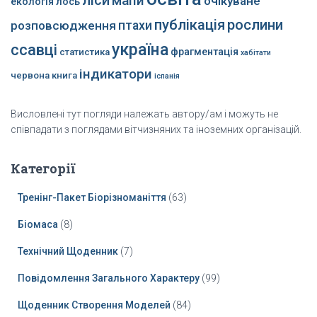
мапи
очікуване
екологія
лось
публікація
рослини
розповсюдження
птахи
україна
ссавці
фрагментація
статистика
хабітати
індикатори
червона книга
іспанія
Висловлені тут погляди належать автору/ам і можуть не
співпадати з поглядами вітчизняних та іноземних організацій.
Категорії
Тренінг-Пакет Біорізноманіття
(63)
Біомаса
(8)
Технічний Щоденник
(7)
Повідомлення Загального Характеру
(99)
Щоденник Створення Моделей
(84)