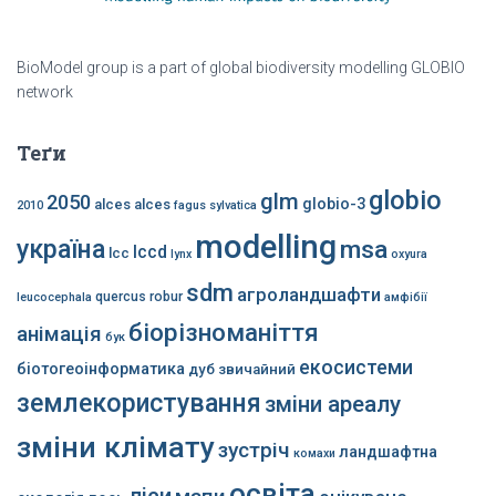
BioModel group is a part of global biodiversity modelling GLOBIO
network
Теґи
globio
glm
2050
globio-3
alces alces
2010
fagus sylvatica
modelling
україна
msa
lccd
lcc
lynx
oxyura
sdm
агроландшафти
quercus robur
leucocephala
амфібії
біорізноманіття
анімація
бук
екосистеми
біотогеоінформатика
дуб звичайний
землекористування
зміни ареалу
зміни клімату
зустріч
ландшафтна
комахи
освіта
ліси