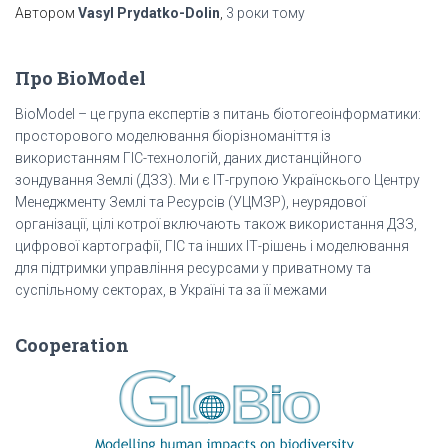
Автором
Vasyl Prydatko-Dolin
,
3 роки
тому
Про BioModel
BioModel – це група експертів з питань біотогеоінформатики:
просторового моделювання біорізноманіття із
використанням ГІС-технологій, даних дистанційного
зондування Землі (ДЗЗ). Ми є ІТ-групою Українскього Центру
Менеджменту Землі та Ресурсів (УЦМЗР), неурядової
організації, цілі котрої включають також використання ДЗЗ,
цифрової картографії, ГІС та інших ІТ-рішень і моделювання
для підтримки управління ресурсами у приватному та
суспільному секторах, в Україні та за її межами
Cooperation