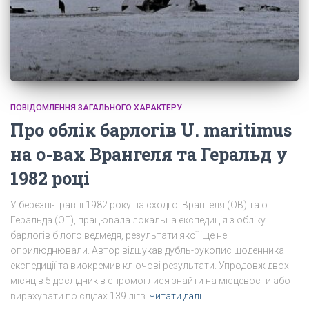
ПОВІДОМЛЕННЯ ЗАГАЛЬНОГО ХАРАКТЕРУ
Про облік барлогів U. maritimus
на о-вах Врангеля та Геральд у
1982 році
У березні-травні 1982 року на сході о. Врангеля (ОВ) та о.
Геральда (ОГ), працювала локальна експедиція з обліку
барлогів білого ведмедя, результати якої іще не
оприлюднювали. Автор відшукав дубль-рукопис щоденника
експедиції та виокремив ключові результати. Упродовж двох
місяців 5 дослідників спромоглися знайти на місцевости або
вирахувати по слідах 139 лігв
Читати далі…