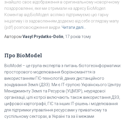
знайшло своє відображення в оригинальному новорічному
поздоровленні, яке ми отримали на адресу БіоМодел.
Коментар від БіоМодел: всіляко підтримуємо цю гарну
ініціативу і із задоволенням додаємо від себе оглядову мапу
(pdf) розповсюдження видри
Читати далі…
Автором
Vasyl Prydatko-Dolin
,
17 років
тому
Про BioModel
BioModel – це група експертів з питань біотогеоінформатики:
просторового моделювання біорізноманіття із
використанням ГІС-технологій, даних дистанційного
зондування Землі (ДЗЗ). Ми є ІТ-групою Українскього Центру
Менеджменту Землі та Ресурсів (УЦМЗР), неурядової
організації, цілі котрої включають також використання ДЗЗ,
цифрової картографії, ГІС та інших ІТ-рішень і моделювання
для підтримки управління ресурсами у приватному та
суспільному секторах, в Україні та за її межами