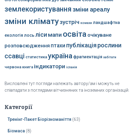
землекористування
зміни ареалу
зміни клімату
зустріч
ландшафтна
комахи
освіта
ліси
мапи
очікуване
екологія
лось
публікація
рослини
розповсюдження
птахи
україна
ссавці
фрагментація
статистика
хабітати
індикатори
червона книга
іспанія
Висловлені тут погляди належать автору/ам і можуть не
співпадати з поглядами вітчизняних та іноземних організацій.
Категорії
Тренінг-Пакет Біорізноманіття
(63)
Біомаса
(8)