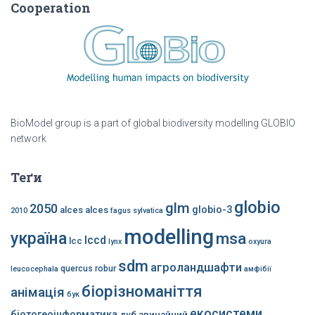
Cooperation
BioModel group is a part of global biodiversity modelling GLOBIO
network
Теґи
globio
glm
2050
globio-3
alces alces
2010
fagus sylvatica
modelling
україна
msa
lccd
lcc
lynx
oxyura
sdm
агроландшафти
quercus robur
leucocephala
амфібії
біорізноманіття
анімація
бук
екосистеми
біотогеоінформатика
дуб звичайний