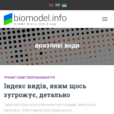
ПЕРЕ
НАВІГ
вразливі види
ТРЕНІНГ-ПАКЕТ БІОРІЗНОМАНІТТЯ
Індекс видів, яким щось
зугрожує, детально
Території з високою різноманітністю видів, яким щось
загрожує. Опис індикатора українською.