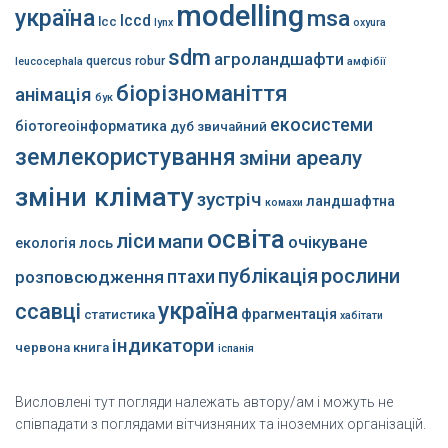
modelling
україна
msa
lccd
lcc
lynx
oxyura
sdm
агроландшафти
quercus robur
leucocephala
амфібії
біорізноманіття
анімація
бук
екосистеми
біотогеоінформатика
дуб звичайний
землекористування
зміни ареалу
зміни клімату
зустріч
ландшафтна
комахи
освіта
ліси
мапи
очікуване
екологія
лось
публікація
рослини
розповсюдження
птахи
україна
ссавці
фрагментація
статистика
хабітати
індикатори
червона книга
іспанія
Висловлені тут погляди належать автору/ам і можуть не
співпадати з поглядами вітчизняних та іноземних організацій.