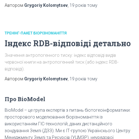
Автором
Grygoriy Kolomytsev
,
19 років
тому
ТРЕНІНГ-ПАКЕТ БІОРІЗНОМАНІТТЯ
Індекс RDB-відповіді детально
Значення антропогенного тиску: індекс відповіді видів
червоної книги на антропогенний тиск (або індекс RDB-
відповіді).
Автором
Grygoriy Kolomytsev
,
19 років
тому
Про BioModel
BioModel – це група експертів з питань біотогеоінформатики:
просторового моделювання біорізноманіття із
використанням ГІС-технологій, даних дистанційного
зондування Землі (ДЗЗ). Ми є ІТ-групою Українскього Центру
Менеджменту Землі та Ресурсів (УЦМЗР), неурядової