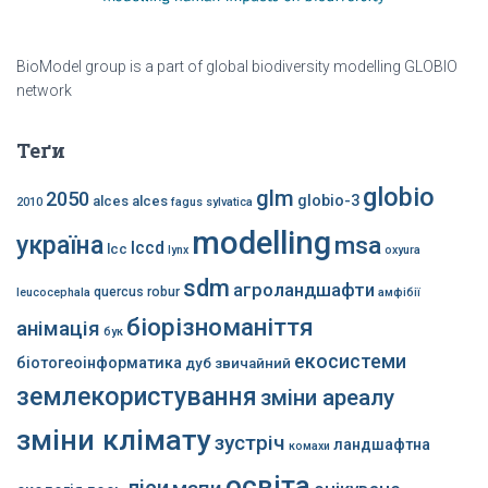
BioModel group is a part of global biodiversity modelling GLOBIO
network
Теґи
globio
glm
2050
globio-3
alces alces
2010
fagus sylvatica
modelling
україна
msa
lccd
lcc
lynx
oxyura
sdm
агроландшафти
quercus robur
leucocephala
амфібії
біорізноманіття
анімація
бук
екосистеми
біотогеоінформатика
дуб звичайний
землекористування
зміни ареалу
зміни клімату
зустріч
ландшафтна
комахи
освіта
ліси