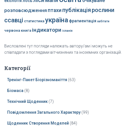
мапи
очікуване
екологія
лось
публікація
рослини
розповсюдження
птахи
україна
ссавці
фрагментація
статистика
хабітати
індикатори
червона книга
іспанія
Висловлені тут погляди належать автору/ам і можуть не
співпадати з поглядами вітчизняних та іноземних організацій.
Категорії
Тренінг-Пакет Біорізноманіття
(63)
Біомаса
(8)
Технічний Щоденник
(7)
Повідомлення Загального Характеру
(99)
Щоденник Створення Моделей
(84)