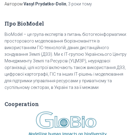
Автором
Vasyl Prydatko-Dolin
,
3 роки
тому
Про BioModel
BioModel – це група експертів з питань біотогеоінформатики:
просторового моделювання біорізноманіття із
використанням ГІС-технологій, даних дистанційного
зондування Землі (ДЗЗ). Ми є ІТ-групою Українскього Центру
Менеджменту Землі та Ресурсів (УЦМЗР), неурядової
організації, цілі котрої включають також використання ДЗЗ,
цифрової картографії, ГІС та інших ІТ-рішень і моделювання
для підтримки управління ресурсами у приватному та
суспільному секторах, в Україні та за її межами
Cooperation