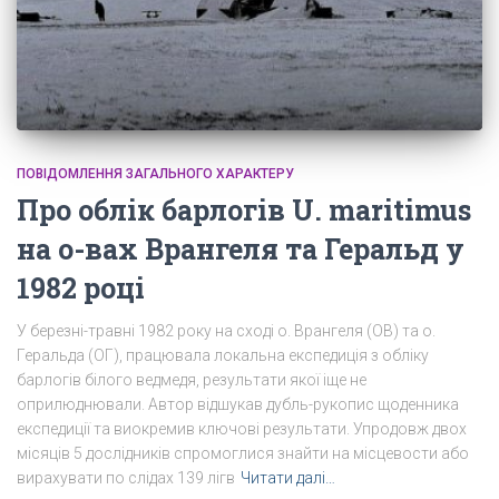
ПОВІДОМЛЕННЯ ЗАГАЛЬНОГО ХАРАКТЕРУ
Про облік барлогів U. maritimus
на о-вах Врангеля та Геральд у
1982 році
У березні-травні 1982 року на сході о. Врангеля (ОВ) та о.
Геральда (ОГ), працювала локальна експедиція з обліку
барлогів білого ведмедя, результати якої іще не
оприлюднювали. Автор відшукав дубль-рукопис щоденника
експедиції та виокремив ключові результати. Упродовж двох
місяців 5 дослідників спромоглися знайти на місцевости або
вирахувати по слідах 139 лігв
Читати далі…